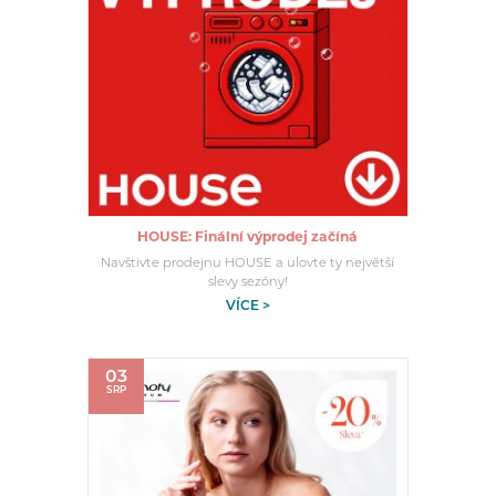
HOUSE: Finální výprodej začíná
Navštivte prodejnu HOUSE a ulovte ty největší
slevy sezóny!
VÍCE >
03
SRP