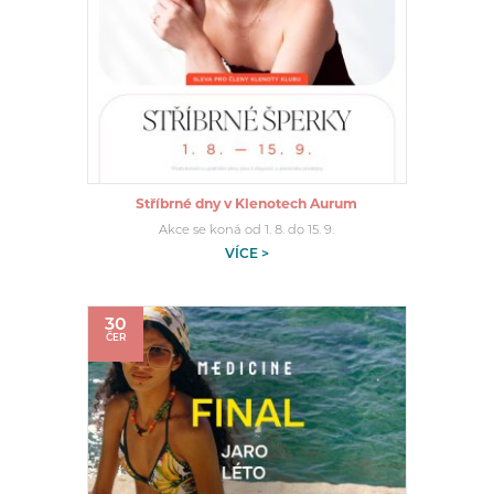
Stříbrné dny v Klenotech Aurum
Akce se koná od 1. 8. do 15. 9.
VÍCE >
30
ČER