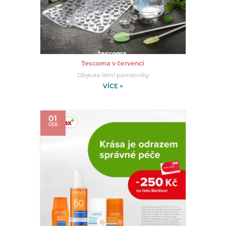
Tescoma v červenci
Objevte letní pomocníky
VÍCE >
01
ČER