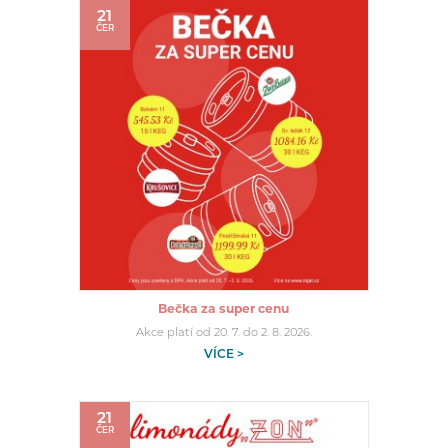
21
ČER
Bečka za super cenu
Akce platí od 20. 7. do 2. 8. 2026.
VÍCE >
21
ČER