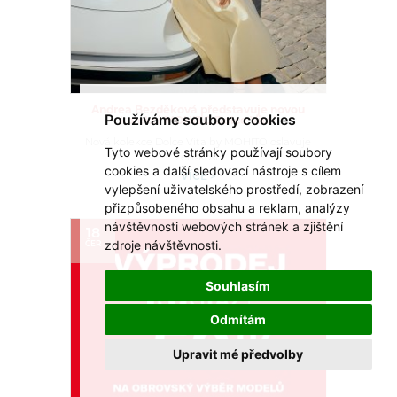
Andrea Bezděková představuje novou
Používáme soubory cookies
kolekci MOHITO Dolce Vita!
Nová kolekce Dolce Vita by MOHITO oslavuje
Tyto webové stránky používají soubory
ženskost.
cookies a další sledovací nástroje s cílem
VÍCE >
vylepšení uživatelského prostředí, zobrazení
přizpůsobeného obsahu a reklam, analýzy
návštěvnosti webových stránek a zjištění
18
zdroje návštěvnosti.
ČER
Souhlasím
Odmítám
Upravit mé předvolby