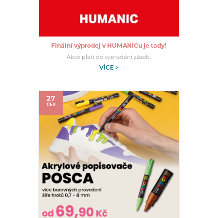
Finální výprodej v HUMANICu je tady!
Akce platí do vyprodání zásob.
VÍCE >
27
ČER