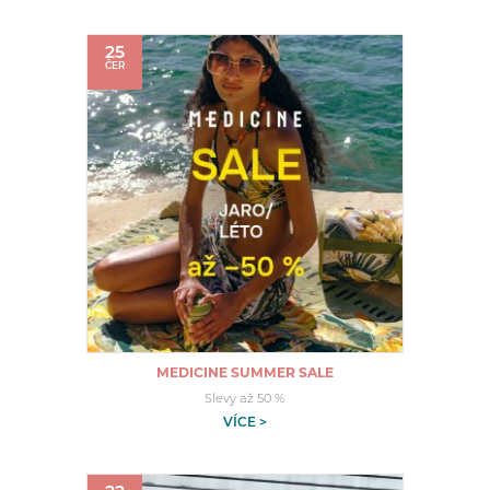
25
ČER
MEDICINE SUMMER SALE
Slevy až 50 %
VÍCE >