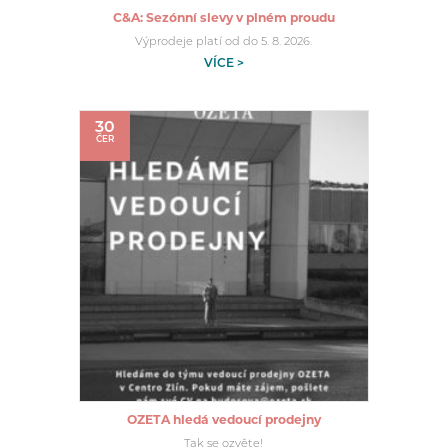
C&A: Sezónní slevy v plném proudu
Výprodeje platí od do 5. 8. 2026.
VÍCE >
30
ČER
OZETA hledá vedoucí prodejny
Tak se ozvěte!