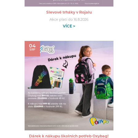
Slevové trháky v Rojalu
Akce platí do 16.8.2026
VÍCE >
04
SRP
Dárek k nákupu školních potřeb Oxybag!