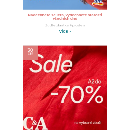
Nadechněte se léta, vydechněte starosti
všedních dnů
Buďte zkrátka #prosteja
VÍCE >
30
ČER