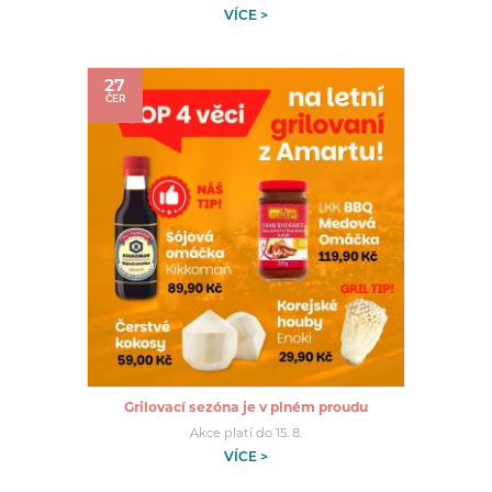
VÍCE >
27
ČER
Grilovací sezóna je v plném proudu
Akce platí do 15. 8.
VÍCE >