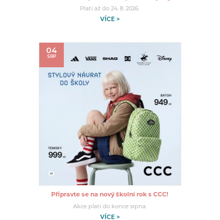
Platí až do 24. 8. 2026.
VÍCE >
04
SRP
Připravte se na nový školní rok s CCC!
Akce platí do konce srpna.
VÍCE >