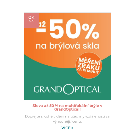
04
SRP
Sleva až 50 % na multifokální brýle v
GrandOptical!
Dopřejte si ostré vidění na všechny vzdálenosti za
výhodnější cenu.
VÍCE >