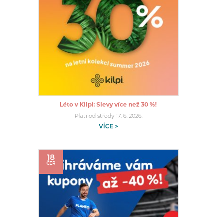
Léto v Kilpi: Slevy více než 30 %!
Platí od středy 17. 6. 2026.
VÍCE >
18
ČER