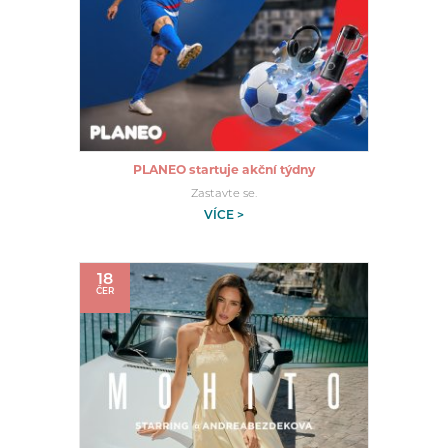
PLANEO startuje akční týdny
Zastavte se.
VÍCE >
18
ČER