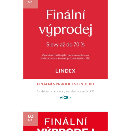
SRP
FINÁLNÍ VÝPRODEJ v LINDEXU
Oblíbené kousky se slevou až 70 %
VÍCE >
03
SRP