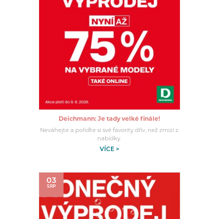
Deichmann: Je tady velké finále!
Neváhejte a pořiďte si své favority dřív, než zmizí z
nabídky.
VÍCE >
03
SRP