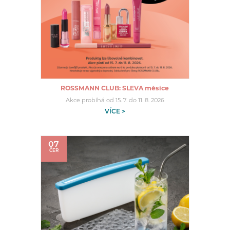
ROSSMANN CLUB: SLEVA měsíce
Akce probíhá od 15. 7. do 11. 8. 2026
VÍCE >
07
ČER