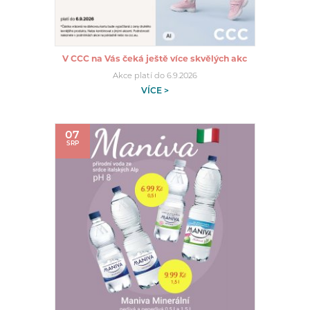
V CCC na Vás čeká ještě více skvělých akc
Akce platí do 6.9.2026
VÍCE >
07
SRP