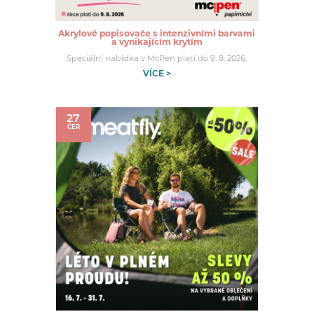
Akrylové popisovače s intenzivními barvami
a vynikajícím krytím
Speciální nabídka v McPen platí do 9. 8. 2026.
VÍCE >
27
ČER