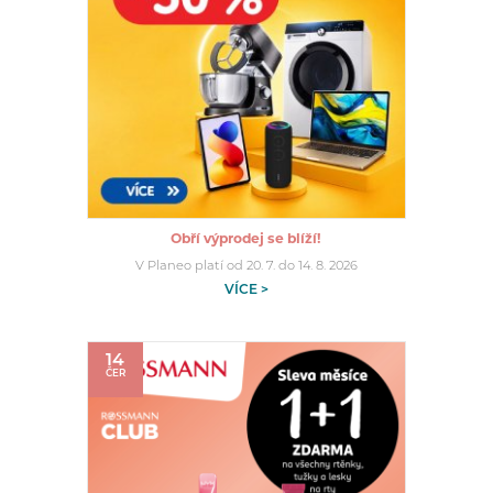
Obří výprodej se blíží!
V Planeo platí od 20. 7. do 14. 8. 2026
VÍCE >
14
ČER