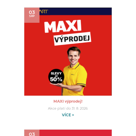
03
SRP
MAXI výprodej!
Akce platí do 31. 8. 2026
VÍCE >
03