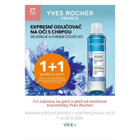
27
ČER
1+1 zdarma na péči o pleť od rostlinné
kosmetiky Yves Rocher
Nabídka platí pro stávající i nové členy klubu od 22.
7. do 25. 8. 2026.
VÍCE >