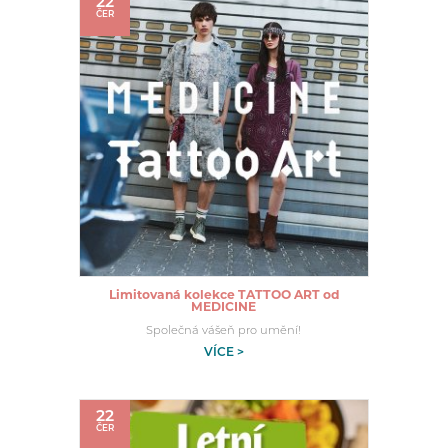
22
ČER
Limitovaná kolekce TATTOO ART od
MEDICINE
Společná vášeň pro umění!
VÍCE >
22
ČER