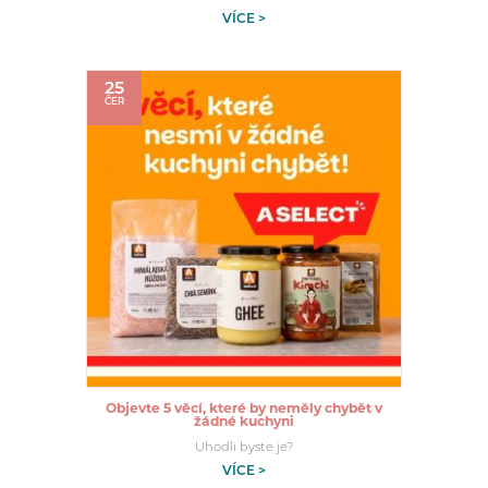
VÍCE >
25
ČER
Objevte 5 věcí, které by neměly chybět v
žádné kuchyni
Uhodli byste je?
VÍCE >