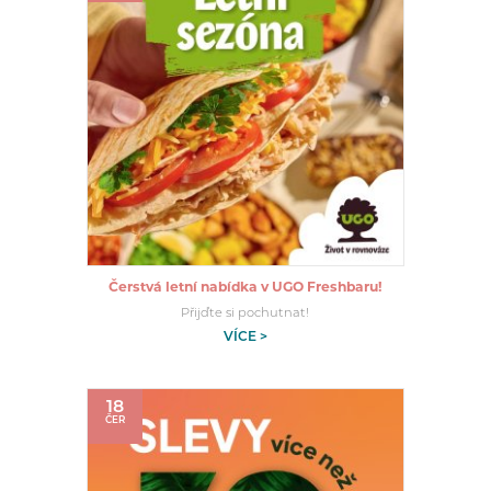
Čerstvá letní nabídka v UGO Freshbaru!
Přijďte si pochutnat!
VÍCE >
18
ČER