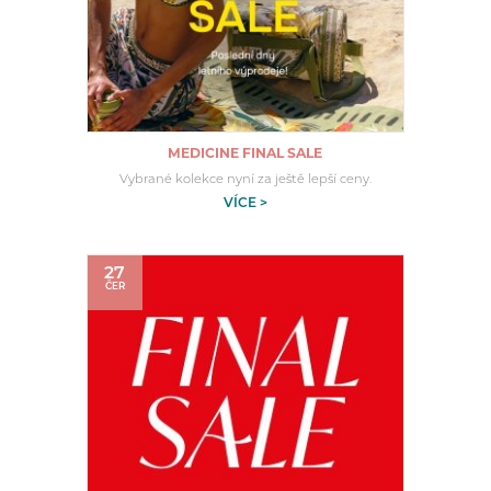
MEDICINE FINAL SALE
Vybrané kolekce nyní za ještě lepší ceny.
VÍCE >
27
ČER