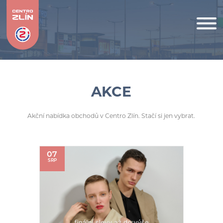
AKCE
Akční nabídka obchodů v Centro Zlín. Stačí si jen vybrat.
07
SRP