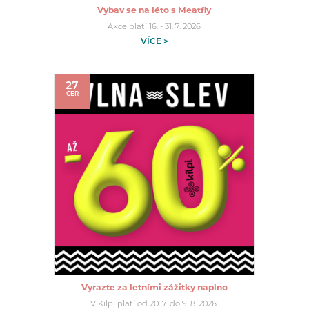
Vybav se na léto s Meatfly
Akce platí 16. - 31. 7. 2026
VÍCE >
27
ČER
Vyrazte za letními zážitky naplno
V Kilpi platí od 20. 7. do 9. 8. 2026.