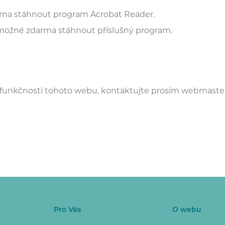
rma stáhnout program Acrobat Reader.
 možné zdarma stáhnout příslušný program.
i funkčností tohoto webu, kontaktujte prosím webmaste
Pro Vás
O webu