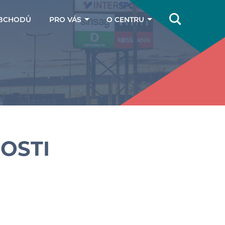
BCHODŮ
PRO VÁS
O CENTRU
Online magazín
Jak se k nám
dostanete
Dárkové poukazy
Kontakty
Parkování
OSTI