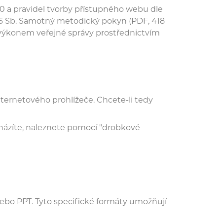
.0 a pravidel tvorby přístupného webu dle
006 Sb. Samotný metodický pokyn (PDF, 418
 s výkonem veřejné správy prostřednictvím
ternetového prohlížeče. Chcete-li tedy
cházíte, naleznete pomocí "drobkové
o PPT. Tyto specifické formáty umožňují