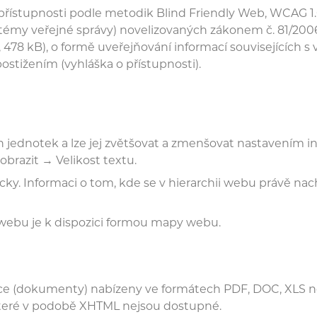
 přístupnosti podle metodik Blind Friendly Web, WCAG 1
ystémy veřejné správy) novelizovaných zákonem č. 81/2
, 478 kB), o formě uveřejňování informací souvisejících
stižením (vyhláška o přístupnosti).
 jednotek a lze jej zvětšovat a zmenšovat nastavením in
obrazit → Velikost textu.
cky. Informaci o tom, kde se v hierarchii webu právě na
 webu je k dispozici formou mapy webu.
 (dokumenty) nabízeny ve formátech PDF, DOC, XLS neb
 které v podobě XHTML nejsou dostupné.