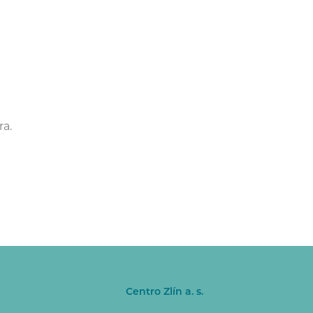
ra.
Centro Zlín a. s.