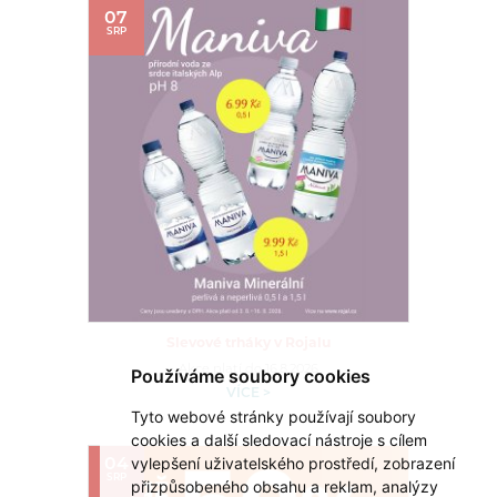
07
SRP
Slevové trháky v Rojalu
Akce platí do 16.8.2026
Používáme soubory cookies
VÍCE >
Tyto webové stránky používají soubory
cookies a další sledovací nástroje s cílem
vylepšení uživatelského prostředí, zobrazení
04
SRP
přizpůsobeného obsahu a reklam, analýzy