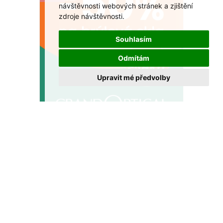
návštěvnosti webových stránek a zjištění
zdroje návštěvnosti.
Souhlasím
Odmítám
Upravit mé předvolby
Sleva až 50 % na multifokální brýle v
GrandOptical!
Dopřejte si ostré vidění na všechny vzdálenosti za
výhodnější cenu.
VÍCE >