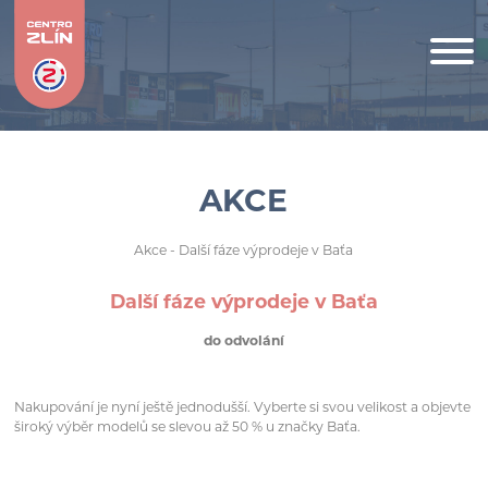
AKCE
Akce
- Další fáze výprodeje v Baťa
Další fáze výprodeje v Baťa
do odvolání
Nakupování je nyní ještě jednodušší. Vyberte si svou velikost a objevte
široký výběr modelů se slevou až 50 % u značky Baťa.