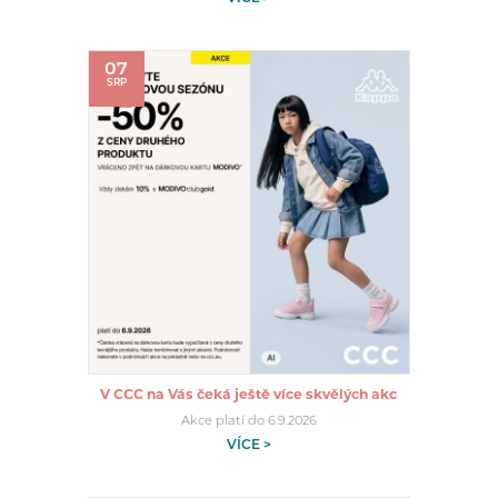
07
SRP
V CCC na Vás čeká ještě více skvělých akc
Akce platí do 6.9.2026
VÍCE >