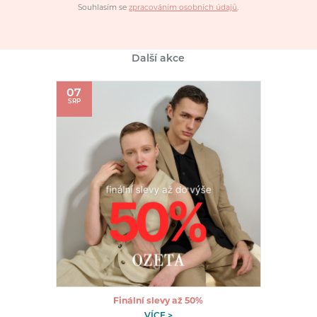
Souhlasím se
zpracováním osobních údajů
.
Další akce
07
SRP
Finální slevy až 50%
VÍCE >