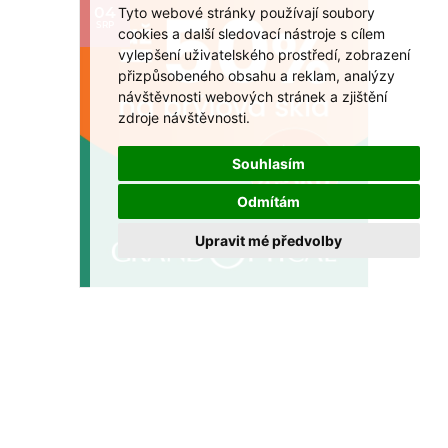
Tyto webové stránky používají soubory
04
SRP
cookies a další sledovací nástroje s cílem
vylepšení uživatelského prostředí, zobrazení
přizpůsobeného obsahu a reklam, analýzy
návštěvnosti webových stránek a zjištění
zdroje návštěvnosti.
Souhlasím
Odmítám
Upravit mé předvolby
Sleva až 50 % na multifokální brýle v
GrandOptical!
Dopřejte si ostré vidění na všechny vzdálenosti za
výhodnější cenu.
VÍCE >