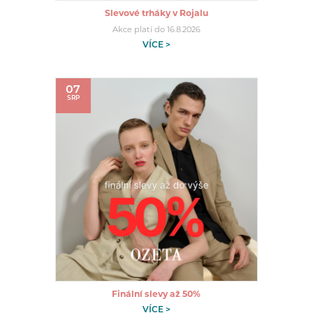
Slevové trháky v Rojalu
Akce platí do 16.8.2026
VÍCE >
07
SRP
Finální slevy až 50%
VÍCE >