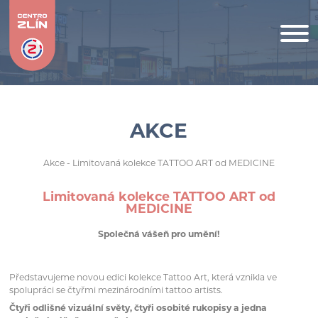
AKCE
Akce
- Limitovaná kolekce TATTOO ART od MEDICINE
Limitovaná kolekce TATTOO ART od
MEDICINE
Společná vášeň pro umění!
Představujeme novou edici kolekce Tattoo Art, která vznikla ve
spolupráci se čtyřmi mezinárodními tattoo artists.
Čtyři odlišné vizuální světy, čtyři osobité rukopisy a jedna