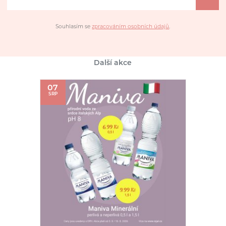
Souhlasím se
zpracováním osobních údajů
.
Další akce
07
SRP