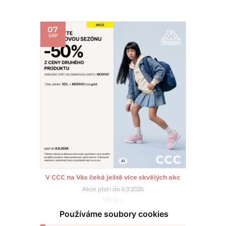
07
SRP
V CCC na Vás čeká ještě více skvělých akc
Akce platí do 6.9.2026
VÍCE >
Používáme soubory cookies