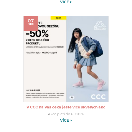
VÍCE >
07
SRP
V CCC na Vás čeká ještě více skvělých akc
Akce platí do 6.9.2026
VÍCE >