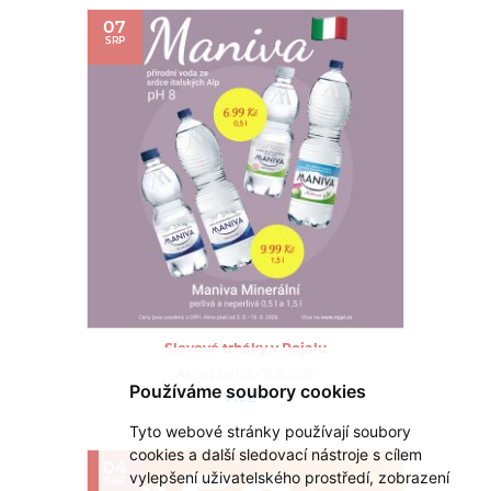
07
SRP
Slevové trháky v Rojalu
Akce platí do 16.8.2026
Používáme soubory cookies
VÍCE >
Tyto webové stránky používají soubory
cookies a další sledovací nástroje s cílem
04
vylepšení uživatelského prostředí, zobrazení
SRP