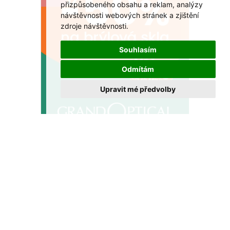
přizpůsobeného obsahu a reklam, analýzy
návštěvnosti webových stránek a zjištění
zdroje návštěvnosti.
Souhlasím
Odmítám
Upravit mé předvolby
Sleva až 50 % na multifokální brýle v
GrandOptical!
Dopřejte si ostré vidění na všechny vzdálenosti za
výhodnější cenu.
VÍCE >