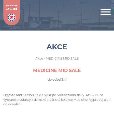
AKCE
Akce
- MEDICINE MID SALE
MEDICINE MID SALE
do odvolání
Objevte Mid Season Sale a využijte mezisezónní slevy. Až –50 % na
vybrané produkty z dámské a pánské kolekce Medicine. Výprodej platí
do odvolání.