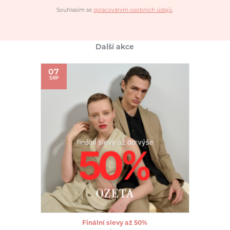
Souhlasím se
zpracováním osobních údajů
.
Další akce
07
SRP
Finální slevy až 50%