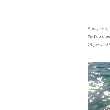
Barvy léta, 
Teď se sle
Objevte S