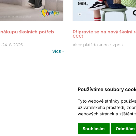
 nákupu školních potřeb
Připravte se na nový školní r
CCC!
o 24. 8. 2026.
Akce platí do konce srpna.
VÍCE >
Používáme soubory cook
Tyto webové stránky používají
uživatelského prostředí, zob
webových stránek a zjištění 
Souhlasím
Odmítám