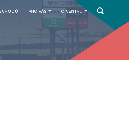
BCHODŮ
PRO VÁS
O CENTRU
Online magazín
Jak se k nám
dostanete
Dárkové poukazy
Kontakty
Parkování