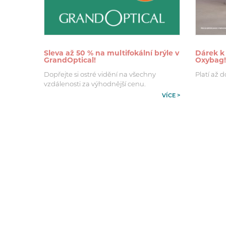
Sleva až 50 % na multifokální brýle v
Dárek k
GrandOptical!
Oxybag!
Dopřejte si ostré vidění na všechny
Platí až d
vzdálenosti za výhodnější cenu.
VÍCE >