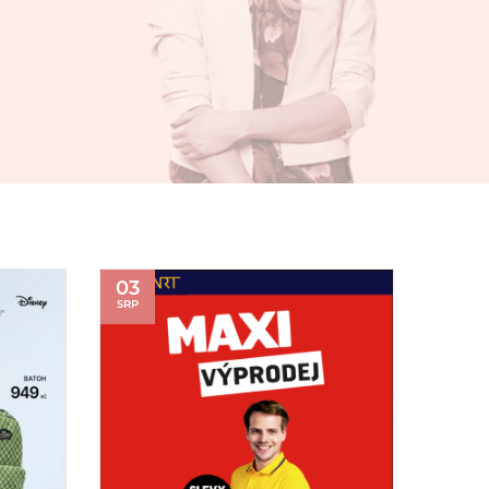
03
SRP