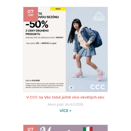
07
SRP
V CCC na Vás čeká ještě více skvělých akc
Akce platí do 6.9.2026
VÍCE >
07