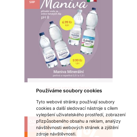
SRP
Slevové trháky v Rojalu
Používáme soubory cookies
Akce platí do 16.8.2026
Tyto webové stránky používají soubory
VÍCE >
cookies a další sledovací nástroje s cílem
vylepšení uživatelského prostředí, zobrazení
přizpůsobeného obsahu a reklam, analýzy
04
SRP
návštěvnosti webových stránek a zjištění
zdroje návštěvnosti.