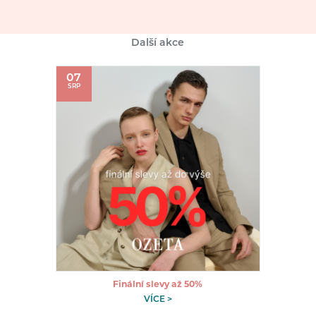
Další akce
07
SRP
Finální slevy až 50%
VÍCE >