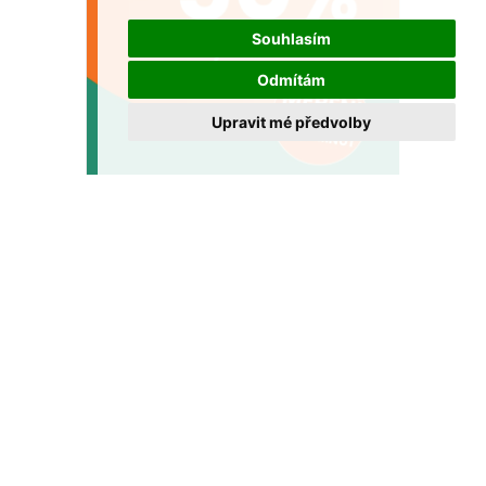
Souhlasím
Odmítám
Upravit mé předvolby
Sleva až 50 % na multifokální brýle v
GrandOptical!
Dopřejte si ostré vidění na všechny vzdálenosti za
výhodnější cenu.
VÍCE >