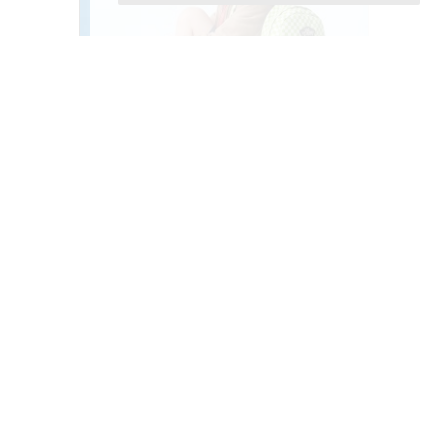
Připravte se na nový školní rok s CCC!
Akce platí do konce srpna.
VÍCE >