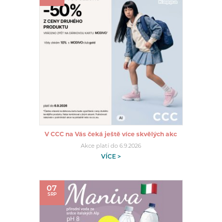
V CCC na Vás čeká ještě více skvělých akc
Akce platí do 6.9.2026
VÍCE >
07
SRP