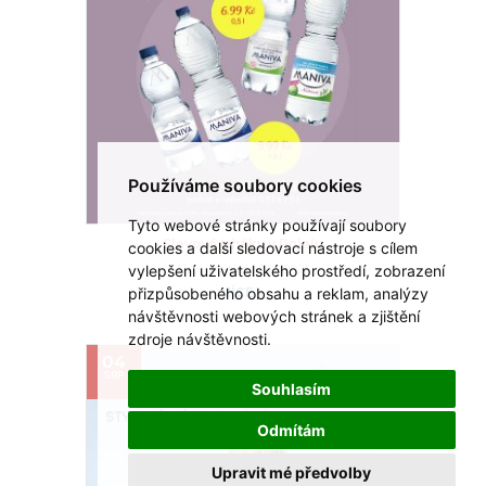
Používáme soubory cookies
Tyto webové stránky používají soubory
cookies a další sledovací nástroje s cílem
Slevové trháky v Rojalu
vylepšení uživatelského prostředí, zobrazení
Akce platí do 16.8.2026
přizpůsobeného obsahu a reklam, analýzy
VÍCE >
návštěvnosti webových stránek a zjištění
zdroje návštěvnosti.
04
SRP
Souhlasím
Odmítám
Upravit mé předvolby