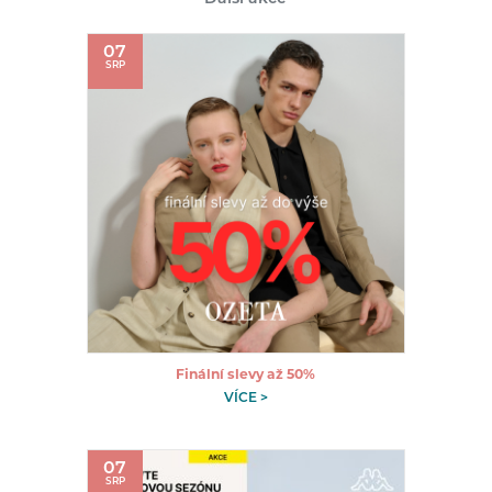
07
SRP
Finální slevy až 50%
VÍCE >
07
SRP