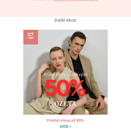
Další akce
07
SRP
Finální slevy až 50%
VÍCE >