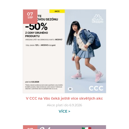
07
SRP
V CCC na Vás čeká ještě více skvělých akc
Akce platí do 6.9.2026
VÍCE >