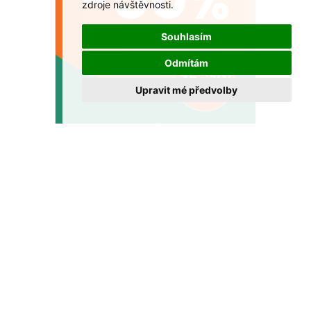
zdroje návštěvnosti.
Souhlasím
Odmítám
Upravit mé předvolby
Sleva až 50 % na multifokální brýle v
GrandOptical!
Dopřejte si ostré vidění na všechny vzdálenosti za
výhodnější cenu.
VÍCE >