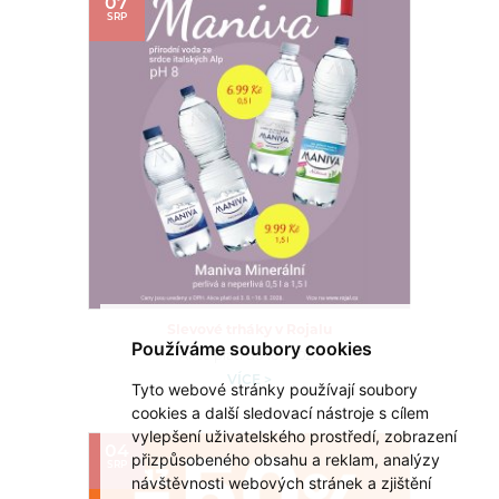
07
SRP
Slevové trháky v Rojalu
Používáme soubory cookies
Akce platí do 16.8.2026
VÍCE >
Tyto webové stránky používají soubory
cookies a další sledovací nástroje s cílem
vylepšení uživatelského prostředí, zobrazení
04
přizpůsobeného obsahu a reklam, analýzy
SRP
návštěvnosti webových stránek a zjištění