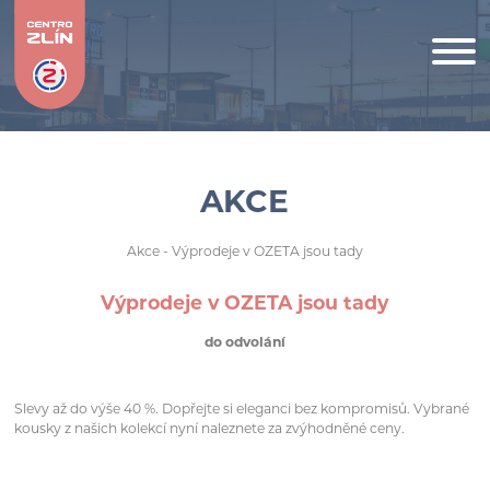
AKCE
Akce
- Výprodeje v OZETA jsou tady
Výprodeje v OZETA jsou tady
do odvolání
Slevy až do výše 40 %. Dopřejte si eleganci bez kompromisů. Vybrané
kousky z našich kolekcí nyní naleznete za zvýhodněné ceny.