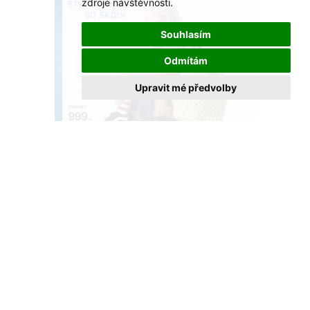
zdroje návštěvnosti.
Souhlasím
Odmítám
Upravit mé předvolby
Připravte se na nový školní rok s CCC!
Akce platí do konce srpna.
VÍCE >