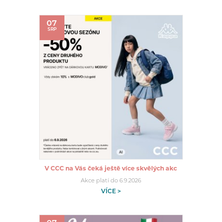
07
SRP
V CCC na Vás čeká ještě více skvělých akc
Akce platí do 6.9.2026
VÍCE >