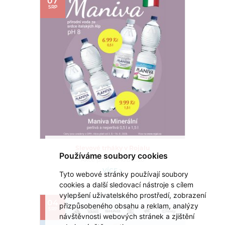
07
SRP
Slevové trháky v Rojalu
Používáme soubory cookies
Akce platí do 16.8.2026
VÍCE >
Tyto webové stránky používají soubory
cookies a další sledovací nástroje s cílem
vylepšení uživatelského prostředí, zobrazení
04
přizpůsobeného obsahu a reklam, analýzy
SRP
návštěvnosti webových stránek a zjištění