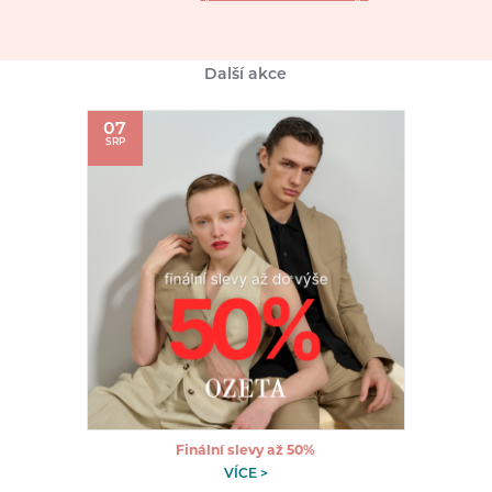
Další akce
07
SRP
Finální slevy až 50%
VÍCE >