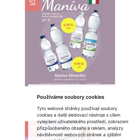
07
SRP
Slevové trháky v Rojalu
Používáme soubory cookies
Akce platí do 16.8.2026
VÍCE >
Tyto webové stránky používají soubory
cookies a další sledovací nástroje s cílem
vylepšení uživatelského prostředí, zobrazení
04
přizpůsobeného obsahu a reklam, analýzy
SRP
návštěvnosti webových stránek a zjištění