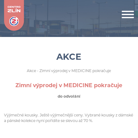
AKCE
Akce
- Zimní výprodej v MEDICINE pokračuje
Zimní výprodej v MEDICINE pokračuje
do odvolání
Výjimečné kousky. Ještě výjimečnější ceny. Vybrané kousky z dámské
a pánské kolekce nyní pořídíte se slevou až 70 %.