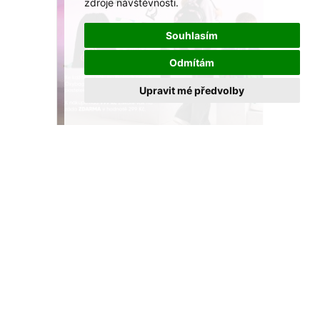
zdroje návštěvnosti.
Souhlasím
Odmítám
Upravit mé předvolby
Dárek k nákupu školních potřeb Oxybag!
Platí až do 24. 8. 2026.
VÍCE >