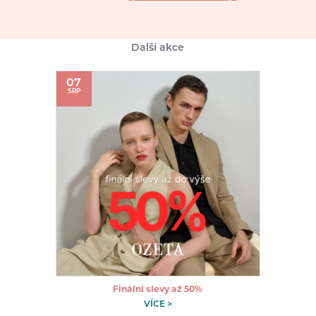
Další akce
07
SRP
Finální slevy až 50%
VÍCE >