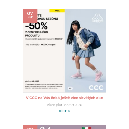
07
SRP
V CCC na Vás čeká ještě více skvělých akc
Akce platí do 6.9.2026
VÍCE >