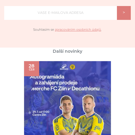
>
Souhlasím se
zpracováním osobních údajů
.
Další novinky
28
ČER