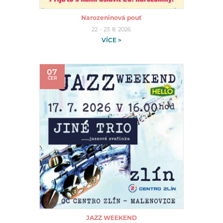
Narozeninová pouť
22. - 23. 8. 2026
VÍCE >
07
ČER
JAZZ WEEKEND