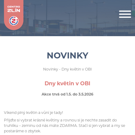
NOVINKY
Novinky
- Dny květin v OBI
Dny květin v OBI
Akce trvá od 1.5. do 3.5.2026
Víkend plný květin a vůní je tady!
Přijďte si vybrat krásné květiny a rovnou si je nechte zasadit do
truhlíku – zeminu od nás máte ZDARMA. Stačí si jen vybrat a my se
postaráme o zbytek.