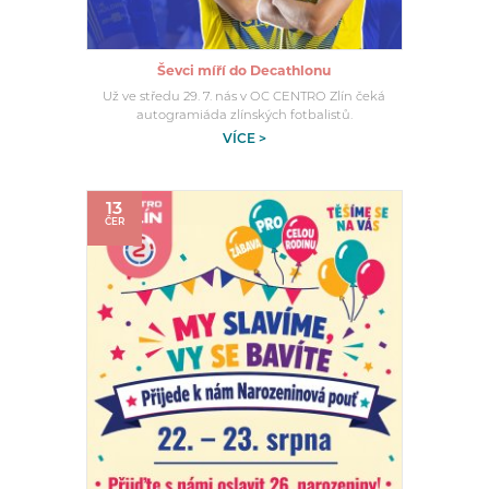
Ševci míří do Decathlonu
Už ve středu 29. 7. nás v OC CENTRO Zlín čeká
autogramiáda zlínských fotbalistů.
VÍCE >
13
ČER