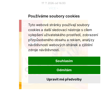
17. 7. 2026 od 16:00
VÍCE >
Používáme soubory cookies
21
Tyto webové stránky používají soubory
KVĚ
cookies a další sledovací nástroje s cílem
vylepšení uživatelského prostředí, zobrazení
přizpůsobeného obsahu a reklam, analýzy
návštěvnosti webových stránek a zjištění
zdroje návštěvnosti.
Souhlasím
Odmítám
Upravit mé předvolby
Včely našly domov u OC Centro Zlín
Nová výstava ukáže, proč jsou pro nás
nepostradatelné.