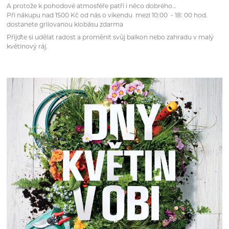
A protože k pohodové atmosféře patří i něco dobrého…
Při nákupu nad 1500 Kč od nás o víkendu mezi 10:00 - 18: 00 hod.
dostanete grilovanou klobásu zdarma
Přijďte si udělat radost a proměnit svůj balkon nebo zahradu v malý
květinový ráj.