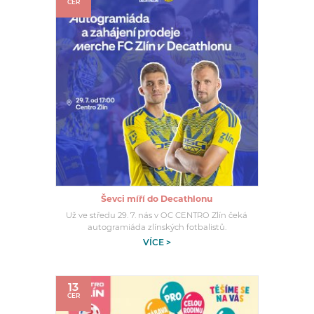
ČER
Ševci míří do Decathlonu
Už ve středu 29. 7. nás v OC CENTRO Zlín čeká
autogramiáda zlínských fotbalistů.
VÍCE >
13
ČER