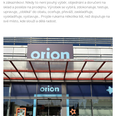
k zákazníkovi. Nikdy to není pouhý výběr, objednání a doručení na
sklad a posléze na prodejnu. Výrobek se vybírá, zdokonaluje, testuje,
upravuje, „obléká“ do obalu, oceňuje, převáží, zaskladňuje,
vyskladňuje, vystavuje… Projde rukama několika lidí, než doputuje na
své místo, kde slouží a dělá radost.