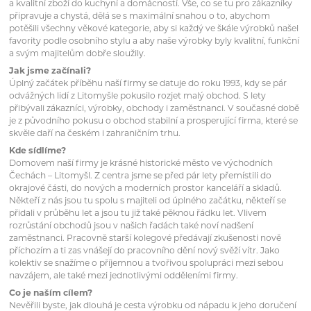
a kvalitní zboží do kuchyní a domácností. Vše, co se tu pro zákazníky
připravuje a chystá, dělá se s maximální snahou o to, abychom
potěšili všechny věkové kategorie, aby si každý ve škále výrobků našel
favority podle osobního stylu a aby naše výrobky byly kvalitní, funkční
a svým majitelům dobře sloužily.
Jak jsme začínali?
Úplný začátek příběhu naší firmy se datuje do roku 1993, kdy se pár
odvážných lidí z Litomyšle pokusilo rozjet malý obchod. S lety
přibývali zákazníci, výrobky, obchody i zaměstnanci. V současné době
je z původního pokusu o obchod stabilní a prosperující firma, které se
skvěle daří na českém i zahraničním trhu.
Kde sídlíme?
Domovem naší firmy je krásné historické město ve východních
Čechách – Litomyšl. Z centra jsme se před pár lety přemístili do
okrajové části, do nových a moderních prostor kanceláří a skladů.
Někteří z nás jsou tu spolu s majiteli od úplného začátku, někteří se
přidali v průběhu let a jsou tu již také pěknou řádku let. Vlivem
rozrůstání obchodů jsou v našich řadách také noví nadšení
zaměstnanci. Pracovně starší kolegové předávají zkušenosti nově
příchozím a ti zas vnášejí do pracovního dění nový svěží vítr. Jako
kolektiv se snažíme o příjemnou a tvořivou spolupráci mezi sebou
navzájem, ale také mezi jednotlivými odděleními firmy.
Co je naším cílem?
Nevěřili byste, jak dlouhá je cesta výrobku od nápadu k jeho doručení