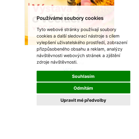
Používáme soubory cookies
Tyto webové stránky používají soubory
cookies a další sledovací nástroje s cílem
vylepšení uživatelského prostředí, zobrazení
přizpůsobeného obsahu a reklam, analýzy
Včely našly domov u OC Centro Zlín
návštěvnosti webových stránek a zjištění
Nová výstava ukáže, proč jsou pro nás
zdroje návštěvnosti.
nepostradatelné.
VÍCE >
Souhlasím
Odmítám
Upravit mé předvolby