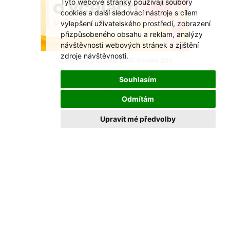
Tyto webové stránky používají soubory
cookies a další sledovací nástroje s cílem
vylepšení uživatelského prostředí, zobrazení
přizpůsobeného obsahu a reklam, analýzy
návštěvnosti webových stránek a zjištění
zdroje návštěvnosti.
Včely našly domov u OC Centro Zlín
Nová výstava ukáže, proč jsou pro nás
Souhlasím
nepostradatelné.
VÍCE >
Odmítám
Upravit mé předvolby