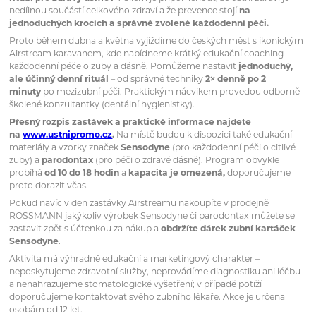
nedílnou součástí celkového zdraví a že prevence stojí
na
jednoduchých krocích a správně zvolené každodenní péči.
Proto během dubna a května vyjíždíme do českých měst s ikonickým
Airstream karavanem, kde nabídneme krátký edukační coaching
každodenní péče o zuby a dásně. Pomůžeme nastavit
jednoduchý,
ale účinný denní rituál
– od správné techniky
2× denně po 2
minuty
po mezizubní péči. Praktickým nácvikem provedou odborně
školené konzultantky (dentální hygienistky).
Přesný rozpis zastávek a praktické informace najdete
na
www.ustnipromo.cz
.
Na místě budou k dispozici také edukační
materiály a vzorky značek
Sensodyne
(pro každodenní péči o citlivé
zuby) a
parodontax
(pro péči o zdravé dásně). Program obvykle
probíhá
od 10 do 18 hodin
a
kapacita je omezená,
doporučujeme
proto dorazit včas.
Pokud navíc v den zastávky Airstreamu nakoupíte v prodejně
ROSSMANN jakýkoliv výrobek Sensodyne či parodontax můžete se
zastavit zpět s účtenkou za nákup a
obdržíte dárek zubní kartáček
Sensodyne
.
Aktivita má výhradně edukační a marketingový charakter –
neposkytujeme zdravotní služby, neprovádíme diagnostiku ani léčbu
a nenahrazujeme stomatologické vyšetření; v případě potíží
doporučujeme kontaktovat svého zubního lékaře. Akce je určena
osobám od 12 let.