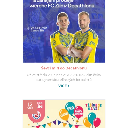
Ševci míří do Decathlonu
Už ve středu 29. 7. nás v OC CENTRO Zlín čeká
autogramiáda zlínských fotbalistů.
VÍCE >
13
ČER