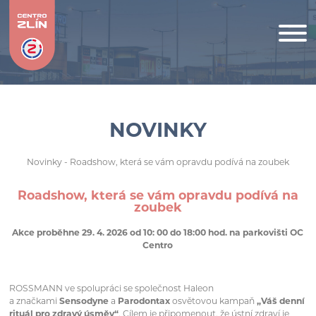
NOVINKY
Novinky
- Roadshow, která se vám opravdu podívá na zoubek
Roadshow, která se vám opravdu podívá na
zoubek
Akce proběhne 29. 4. 2026 od 10: 00 do 18:00 hod. na parkovišti OC
Centro
ROSSMANN ve spolupráci se společnost Haleon
a značkami
Sensodyne
a
Parodontax
osvětovou kampaň
„Váš denní
rituál pro zdravý úsměv“
. Cílem je připomenout, že ústní zdraví je