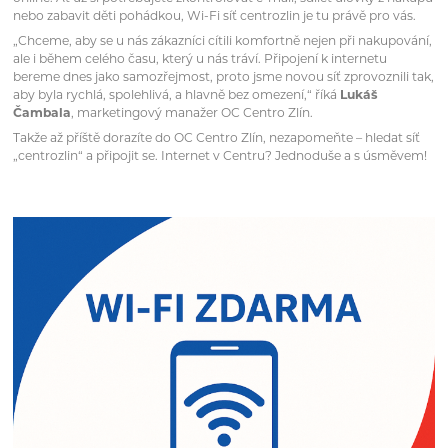
nebo zabavit děti pohádkou, Wi-Fi síť centrozlin je tu právě pro vás.
„Chceme, aby se u nás zákazníci cítili komfortně nejen při nakupování,
ale i během celého času, který u nás tráví. Připojení k internetu
bereme dnes jako samozřejmost, proto jsme novou síť zprovoznili tak,
aby byla rychlá, spolehlivá, a hlavně bez omezení,“
říká
Lukáš
Čambala
, marketingový manažer OC Centro Zlín.
Takže až příště dorazíte do OC Centro Zlín, nezapomeňte – hledat síť
„centrozlin“ a připojit se. Internet v Centru? Jednoduše a s úsměvem!