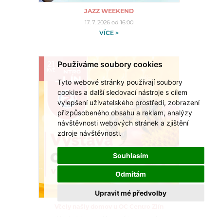
JAZZ WEEKEND
17. 7. 2026 od 16:00
VÍCE >
Používáme soubory cookies
21
KVĚ
Tyto webové stránky používají soubory
cookies a další sledovací nástroje s cílem
vylepšení uživatelského prostředí, zobrazení
přizpůsobeného obsahu a reklam, analýzy
návštěvnosti webových stránek a zjištění
zdroje návštěvnosti.
Souhlasím
Odmítám
Upravit mé předvolby
Včely našly domov u OC Centro Zlín