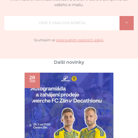
vašeho e-mailu.
>
Souhlasím se
zpracováním osobních údajů
.
Další novinky
28
ČER