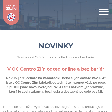
NOVINKY
Novinky
- V OC Centro Zlín odteď online a bez bariér
V OC Centro Zlín odteď online a bez bariér
Nakupujete, čekáte na kamarádku nebo si jen dáváte kávu? Ať
jste v OC Centro Zlín kdekoli, odteď máte internet vždy po ruce.
Spustili jsme novou veřejnou Wi-Fi síť s názvem „centrozlin“,
která je zcela zdarma, bez hesla a dostupná po celé pasáži.
Nemusíte nic složitě vyplňovat ani lovit signál – stačí kliknout a jste
online. Ať už si potřebujete zkontrolovat e-mail, sdílet úlovky z nákupů