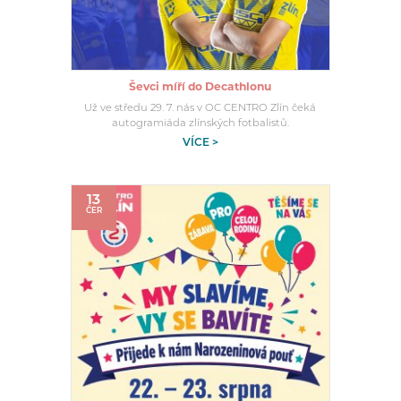
Ševci míří do Decathlonu
Už ve středu 29. 7. nás v OC CENTRO Zlín čeká
autogramiáda zlínských fotbalistů.
VÍCE >
13
ČER