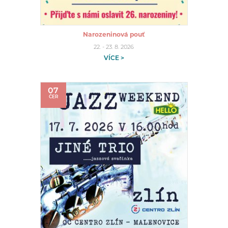
Narozeninová pouť
22. - 23. 8. 2026
VÍCE >
07
ČER