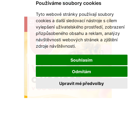
Používáme soubory cookies
VÍCE >
Tyto webové stránky používají soubory
cookies a další sledovací nástroje s cílem
21
KVĚ
vylepšení uživatelského prostředí, zobrazení
přizpůsobeného obsahu a reklam, analýzy
návštěvnosti webových stránek a zjištění
zdroje návštěvnosti.
Souhlasím
Odmítám
Upravit mé předvolby
Včely našly domov u OC Centro Zlín
Nová výstava ukáže, proč jsou pro nás
nepostradatelné.
VÍCE >