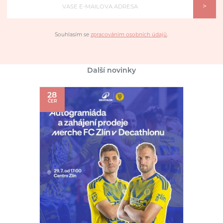
>
Souhlasím se
zpracováním osobních údajů
.
Další novinky
28
ČER