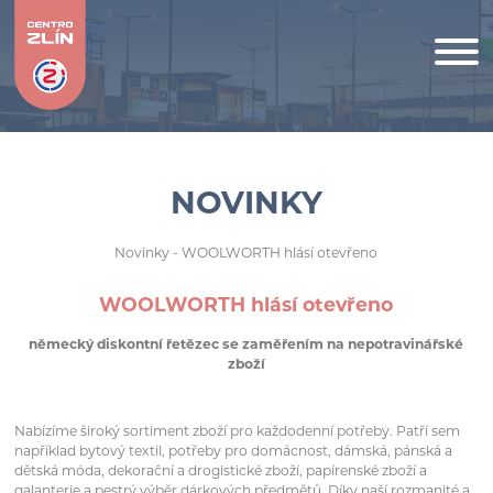
NOVINKY
Novinky
- WOOLWORTH hlásí otevřeno
WOOLWORTH hlásí otevřeno
německý diskontní řetězec se zaměřením na nepotravinářské
zboží
Nabízíme široký sortiment zboží pro každodenní potřeby. Patří sem
například bytový textil, potřeby pro domácnost, dámská, pánská a
dětská móda, dekorační a drogistické zboží, papírenské zboží a
galanterie a pestrý výběr dárkových předmětů. Díky naší rozmanité a