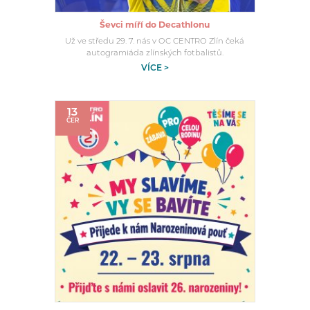
Ševci míří do Decathlonu
Už ve středu 29. 7. nás v OC CENTRO Zlín čeká
autogramiáda zlínských fotbalistů.
VÍCE >
13
ČER