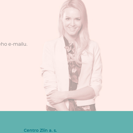
eho e-mailu.
Centro Zlín a. s.