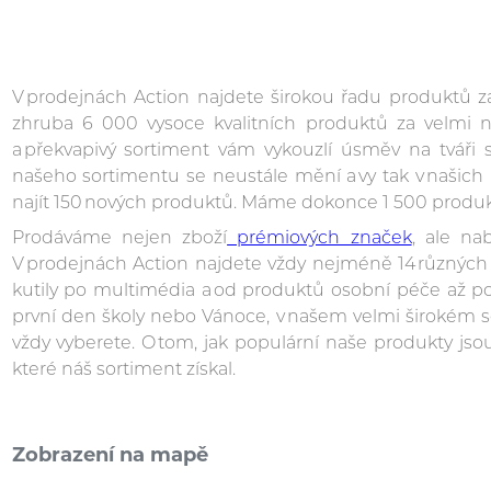
V prodejnách Action najdete širokou řadu produktů z
zhruba 6 000 vysoce kvalitních produktů za velmi n
a překvapivý sortiment vám vykouzlí úsměv na tváři 
našeho sortimentu se neustále mění a vy tak v našic
najít 150 nových produktů. Máme dokonce 1 500 produkt
Prodáváme nejen zboží
prémiových značek
, ale n
V prodejnách Action najdete vždy nejméně 14 různých 
kutily po multimédia a od produktů osobní péče až po 
první den školy nebo Vánoce, v našem velmi širokém s
vždy vyberete. O tom, jak populární naše produkty jso
které náš sortiment získal.
Zobrazení na mapě