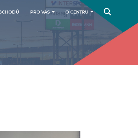
BCHODŮ
PRO VÁS
O CENTRU
Online magazín
Jak se k nám
dostanete
Dárkové poukazy
Kontakty
Parkování