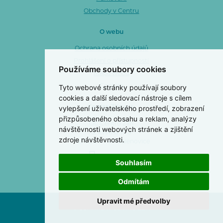
Obchody v Centru
O webu
Ochrana osobních údajů
Prohlášení o přístupnosti
Používáme soubory cookies
Mapa webu
Tyto webové stránky používají soubory
Cookies
cookies a další sledovací nástroje s cílem
vylepšení uživatelského prostředí, zobrazení
Centro Zlín a. s.
přizpůsobeného obsahu a reklam, analýzy
OC Centro Zlín
návštěvnosti webových stránek a zjištění
3. května 1170
zdroje návštěvnosti.
763 02 Zlín 4 - Malenovice
577 103 499
Souhlasím
Odmítám
Upravit mé předvolby
© COPYRIGHT CENTRO ZLÍN