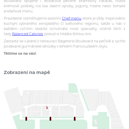
Boulevard spojené i dozlatova pečené brambory Patatas, husté
krémové polévky, Ice tea vlastní výroby, jogurty, freshe nebo bohaté
snídaňové menu.
Pravidelně obměňujeme sezónní
Chef menu
, které je vždy inspirováno
kuchyní vybraného evropského či světového regionu, takže u nás v
každém ročním období ochutnáte nové speciality, včetně těch z
řady
Balanced Calories
, pokud si hlídáte štíhlou linii.
Zastavte se v jedné z restaurací Bageterie Boulevard na pečlivě a rychle
podávané gurmánské lahůdky v lehkém francouzském stylu.
Těšíme se na vás!
Zobrazení na mapě