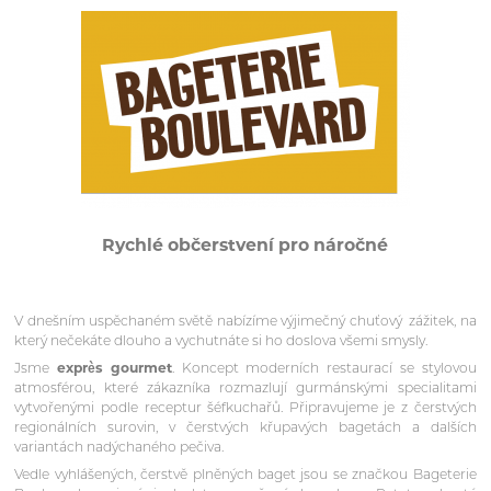
Rychlé občerstvení pro náročné
V dnešním uspěchaném světě nabízíme výjimečný chuťový
zážitek, na
který nečekáte dlouho a vychutnáte si ho doslova všemi smysly.
Jsme
exprès gourmet
. Koncept moderních restaurací se stylovou
atmosférou, které zákazníka rozmazlují gurmánskými specialitami
vytvořenými podle receptur šéfkuchařů. Připravujeme je z čerstvých
regionálních surovin, v čerstvých křupavých bagetách a dalších
variantách nadýchaného pečiva.
Vedle vyhlášených, čerstvě plněných baget jsou se značkou Bageterie