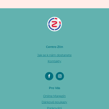
Centro Zlín
Jak se k nám dostanete
Kontakty
Pro Vás
Online Magazín
Dárkové poukazy
Parkování