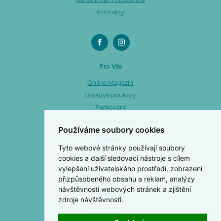
Jak se k nám dostanete
Kontakty
Pro Vás
Online Magazín
Dárkové poukazy
Parkování
Obchody v Centru
Používáme soubory cookies
O webu
Tyto webové stránky používají soubory
cookies a další sledovací nástroje s cílem
Ochrana osobních údajů
vylepšení uživatelského prostředí, zobrazení
Prohlášení o přístupnosti
přizpůsobeného obsahu a reklam, analýzy
Mapa webu
návštěvnosti webových stránek a zjištění
Cookies
zdroje návštěvnosti.
Centro Zlín a. s.