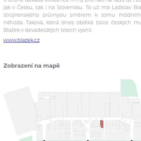
V druhé dekádě existence firmy přichází na řadu už i bu
jak v Česku, tak i na Slovensku. To už má Ladislav Bl
strojírenského průmyslu směrem k tomu módnímu
náhoda. Taková, která dnes obléká tisíce českých mužů
Blažek v devadesátých letech vysnil.
www.blazek.cz
Zobrazení na mapě