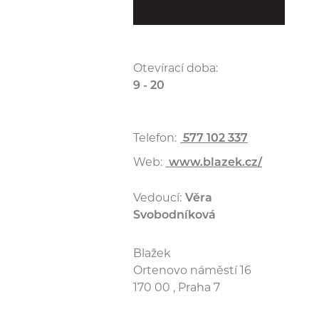
Otevírací doba:
9 - 20
Telefon:
577 102 337
Web:
www.blazek.cz/
Vedoucí:
Věra
Svobodníková
Blažek
Ortenovo náměstí 16
170 00 , Praha 7