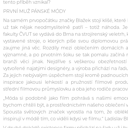
tento příběh vznikal?
PRVNÍ MUŽ PÁNSKÉ MÓDY
Na samém prvopočátku značky Blažek stojí klišé, kt
už tak nějak neodmyslitelně patří – totiž náhoda. Je
fakulty ČVUT se vydává do Brna na strojírenský veletr
vystavené stroje, o kterých píše svou diplomovou prá
zaujme jiná věc. Rozdíly mezi oblečením domácích a
významné, a po prvotním šoku se tak pomalu začíná ro
branži věci jinak. Nejdříve s veškerou obezřetností
vytvořené najatými designéry, a výroba přichází na řa
Za jejich nebývalým úspěchem stojí kromě padnoucích s
inspirace jakousi lehkostí a pružností filmové prod
střední filmovou průmyslovku a oba jeho rodiče pracoval
„Móda si podobně jako film pohrává s našimi emo
bychom chtěli být, a prostřednictvím našeho oblečení v
Spousta světových značek vyrostla na tom, že oblékl
inspirují v módě tím, co viděli kdysi ve filmu.“ Ladislav B