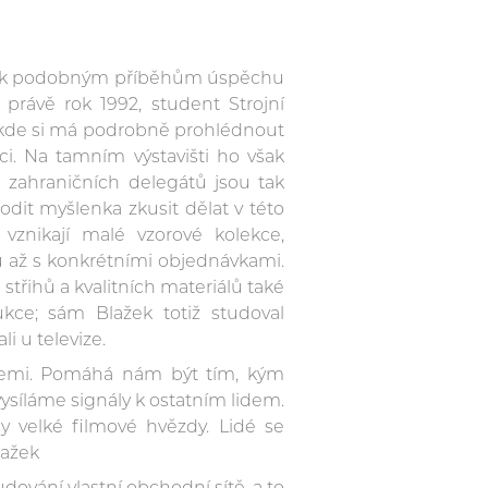
eré k podobným příběhům úspěchu
 právě rok 1992, student Strojní
h, kde si má podrobně prohlédnout
ci. Na tamním výstavišti ho však
 zahraničních delegátů jsou tak
dit myšlenka zkusit dělat v této
 vznikají malé vzorové kolekce,
du až s konkrétními objednávkami.
třihů a kvalitních materiálů také
ukce; sám Blažek totiž studoval
i u televize.
cemi. Pomáhá nám být tím, kým
ysíláme signály k ostatním lidem.
y velké filmové hvězdy. Lidé se
lažek