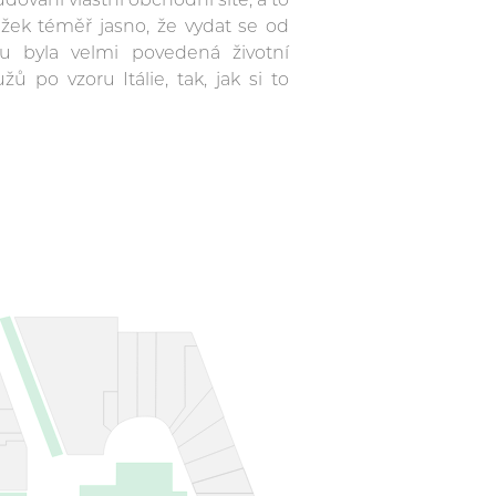
dování vlastní obchodní sítě, a to
ažek téměř jasno, že vydat se od
 byla velmi povedená životní
 po vzoru Itálie, tak, jak si to