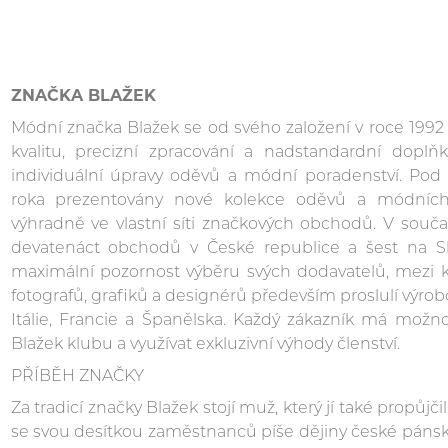
ZNAČKA BLAŽEK
Módní značka Blažek se od svého založení v roce 199
kvalitu, precizní zpracování a nadstandardní doplňk
individuální úpravy oděvů a módní poradenství. Pod
roka prezentovány nové kolekce oděvů a módních
výhradně ve vlastní síti značkových obchodů. V souča
devatenáct obchodů v České republice a šest na S
maximální pozornost výběru svých dodavatelů, mezi 
fotografů, grafiků a designérů především proslulí výrob
Itálie, Francie a Španělska. Každý zákazník má možn
Blažek klubu a využívat exkluzivní výhody členství.
PŘÍBĚH ZNAČKY
Za tradicí značky Blažek stojí muž, který jí také propůjč
se svou desítkou zaměstnanců píše dějiny české pánské