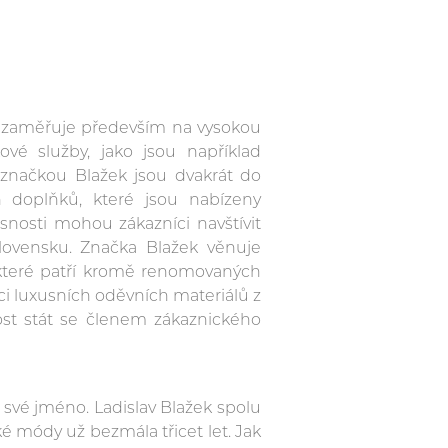
2 zaměřuje především na vysokou
ové služby, jako jsou například
 značkou Blažek jsou dvakrát do
 doplňků, které jsou nabízeny
snosti mohou zákazníci navštívit
lovensku. Značka Blažek věnuje
které patří kromě renomovaných
ci luxusních oděvních materiálů z
ost stát se členem zákaznického
il své jméno. Ladislav Blažek spolu
 módy už bezmála třicet let. Jak