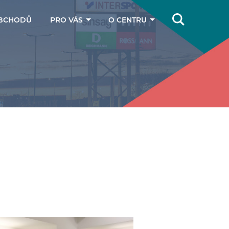
BCHODŮ
PRO VÁS
O CENTRU
Online magazín
Jak se k nám
dostanete
Dárkové poukazy
Kontakty
Parkování