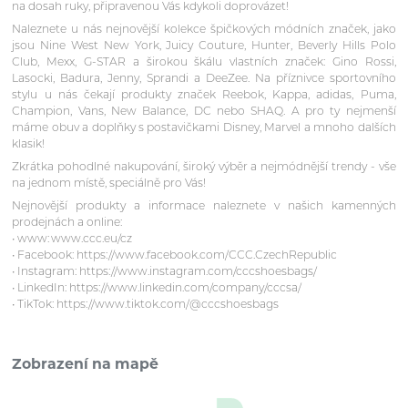
na dosah ruky, připravenou Vás kdykoli doprovázet!
Naleznete u nás nejnovější kolekce špičkových módních značek, jako
jsou Nine West New York, Juicy Couture, Hunter, Beverly Hills Polo
Club, Mexx, G-STAR a širokou škálu vlastních značek: Gino Rossi,
Lasocki, Badura, Jenny, Sprandi a DeeZee. Na příznivce sportovního
stylu u nás čekají produkty značek Reebok, Kappa, adidas, Puma,
Champion, Vans, New Balance, DC nebo SHAQ. A pro ty nejmenší
máme obuv a doplňky s postavičkami Disney, Marvel a mnoho dalších
klasik!
Zkrátka pohodlné nakupování, široký výběr a nejmódnější trendy - vše
na jednom místě, speciálně pro Vás!
Nejnovější produkty a informace naleznete v našich kamenných
prodejnách a online:
• www: www.ccc.eu/cz
• Facebook: https://www.facebook.com/CCC.CzechRepublic
• Instagram: https://www.instagram.com/cccshoesbags/
• LinkedIn: https://www.linkedin.com/company/cccsa/
• TikTok: https://www.tiktok.com/@cccshoesbags
Zobrazení na mapě