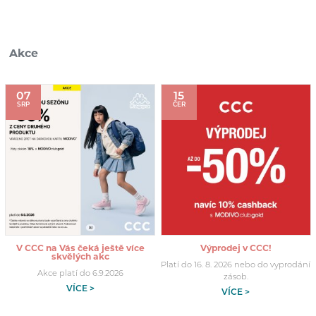
Akce
07
15
SRP
ČER
V CCC na Vás čeká ještě více
Výprodej v CCC!
skvělých akc
Platí do 16. 8. 2026 nebo do vyprodání
Akce platí do 6.9.2026
zásob.
VÍCE >
VÍCE >