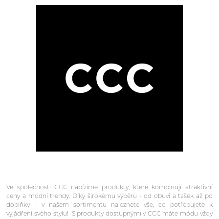
Ve společnosti CCC nabízíme produkty, které kombinují atraktivní
ceny a módní trendy. Díky širokému výběru - od obuvi a tašek až po
doplňky – v našem sortimentu naleznete vše, co potřebujete k
vyjádření svého stylu! S produkty dostupnými v CCC máte módu vždy