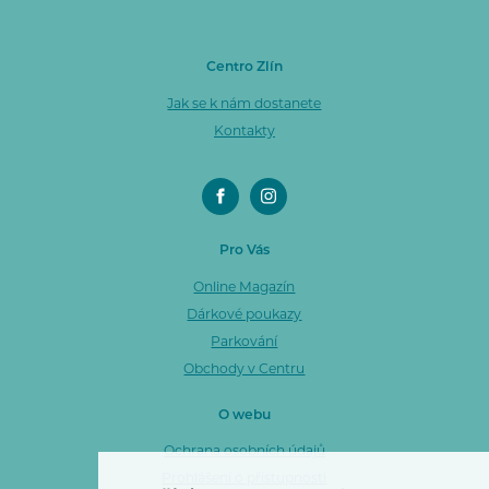
Centro Zlín
Jak se k nám dostanete
Kontakty
Pro Vás
Online Magazín
Dárkové poukazy
Parkování
Obchody v Centru
O webu
Ochrana osobních údajů
Prohlášení o přístupnosti