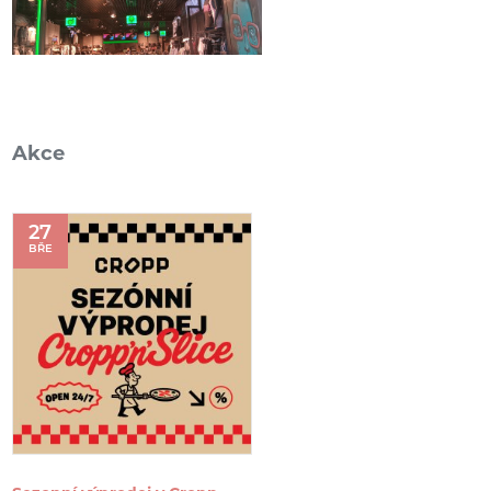
Akce
27
BŘE