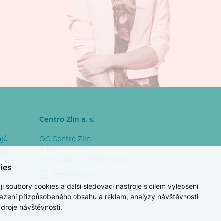
Centro Zlín a. s.
ajů
OC Centro Zlín
3. května 1170
osti
763 02 Zlín 4 - Malenovice
ies
577 103 499
 soubory cookies a další sledovací nástroje s cílem vylepšení
razení přizpůsobeného obsahu a reklam, analýzy návštěvnosti
zdroje návštěvnosti.