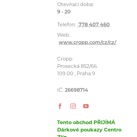
Otevírací doba:
9 - 20
Telefon:
778 407 460
Web:
www.cropp.com/cz/cz/
Cropp
Prosecká 852/66
109 00 , Praha 9
IČ:
26698714
Tento obchod PŘIJÍMÁ
Dárkové poukazy Centro