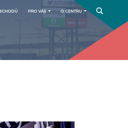
BCHODŮ
PRO VÁS
O CENTRU
Online magazín
Jak se k nám
dostanete
Dárkové poukazy
Kontakty
Parkování