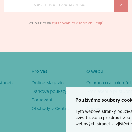
>
Souhlasím se
zpracováním osobních údajů
.
Pro Vás
O webu
stanete
Online Magazín
Ochrana osobních úd
Dárkové poukazy
Prohlášení o přístupn
Používáme soubory cook
Parkování
Mapa webu
Obchody v Centru
Cookies
Tyto webové stránky používají
uživatelského prostředí, zob
webových stránek a zjištění 