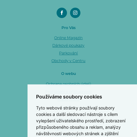
Pro Vás
Online Magazín
Dárkové poukazy
Parkování
Obchody v Centru
O webu
Ochrana osobních údajů
Prohlášení o přístupnosti
Používáme soubory cookies
Mapa webu
Tyto webové stránky používají soubory
Cookies
cookies a další sledovací nástroje s cílem
vylepšení uživatelského prostředí, zobrazení
Centro Zlín a. s.
přizpůsobeného obsahu a reklam, analýzy
OC Centro Zlín
návštěvnosti webových stránek a zjištění
3. května 1170