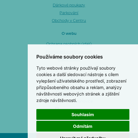
Dárkové poukazy
Parkování
Obchody v Centru
O webu
Ochrana osobních údajů
Prohlášení o přístupnosti
Používáme soubory cookies
Mapa webu
Tyto webové stránky používají soubory
Cookies
cookies a další sledovací nástroje s cílem
vylepšení uživatelského prostředí, zobrazení
Centro Zlín a. s.
přizpůsobeného obsahu a reklam, analýzy
OC Centro Zlín
návštěvnosti webových stránek a zjištění
3. května 1170
zdroje návštěvnosti.
763 02 Zlín 4 - Malenovice
577 103 499
Souhlasím
Odmítám