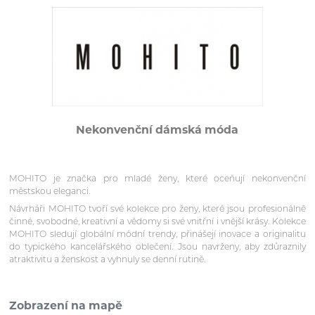
Nekonvenční dámská móda
MOHITO je značka pro mladé ženy, které oceňují nekonvenční
městskou eleganci.
Návrháři MOHITO tvoří své kolekce pro ženy, které jsou profesionálně
činné, svobodné, kreativní a vědomy si své vnitřní i vnější krásy. Kolekce
MOHITO sledují globální módní trendy, přinášejí inovace a originalitu
do typického kancelářského oblečení. Jsou navrženy, aby zdůraznily
atraktivitu a ženskost a vyhnuly se denní rutině.
Zobrazení na mapě