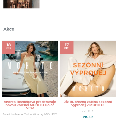
Akce
18
17
ČER
BŘE
Andrea Bezděková představuje
Již 18. března začíná sezónní
novou kolekci MOHITO Dolce
výprodej v MOHITO!
Vita!
od 18. 3.
Nová kolekce Dolce Vita by MOHITO
VÍCE >