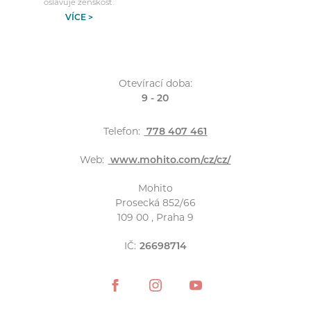
oslavuje ženskost.
VÍCE >
Otevírací doba:
9 - 20
Telefon:
778 407 461
Web:
www.mohito.com/cz/cz/
Mohito
Prosecká 852/66
109 00 , Praha 9
IČ:
26698714