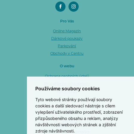
Pro Vás
Online Magazín
Dárkové poukazy
Parkování
Obchody v Centru
O webu
Ochrana osobních údajů
Prohlášení o přístupnosti
Používáme soubory cookies
Mapa webu
Tyto webové stránky používají soubory
Cookies
cookies a další sledovací nástroje s cílem
vylepšení uživatelského prostředí, zobrazení
Centro Zlín a. s.
přizpůsobeného obsahu a reklam, analýzy
OC Centro Zlín
návštěvnosti webových stránek a zjištění
3. května 1170
zdroje návštěvnosti.
763 02 Zlín 4 - Malenovice