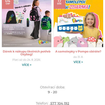
04
17
SRP
BŘE
Dárek k nákupu školních potřeb
A samolepky v Pompo sbíráte?
Oxybag!
do 31. 8.
Platí až do 24. 8. 2026.
VÍCE >
VÍCE >
Otevírací doba:
9 - 20
Telefon:
577 104 192