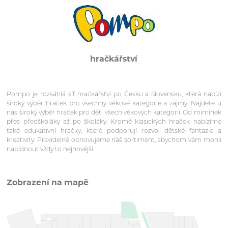
hračkářství
Pompo je rozsáhlá síť hračkářství po Česku a Slovensku, která nabízí
široký výběr hraček pro všechny věkové kategorie a zájmy. Najdete u
nás široký výběr hraček pro děti všech věkových kategorií. Od miminek
přes předškoláky až po školáky. Kromě klasických hraček nabízíme
také edukativní hračky, které podporují rozvoj dětské fantazie a
kreativity. Pravidelně obnovujeme náš sortiment, abychom vám mohli
nabídnout vždy to nejnovější.
Zobrazení na mapě