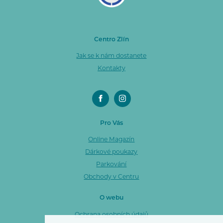
Centro Zlín
Jak se k nám dostanete
Kontakty
Pro Vás
Online Magazín
Dárkové poukazy
Parkování
Obchody v Centru
O webu
Ochrana osobních údajů