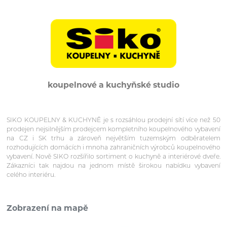
koupelnové a kuchyňské studio
SIKO KOUPELNY & KUCHYNĚ je s rozsáhlou prodejní sítí více než 50
prodejen nejsilnějším prodejcem kompletního koupelnového vybavení
na CZ i SK trhu a zároveň největším tuzemským odběratelem
rozhodujících domácích i mnoha zahraničních výrobců koupelnového
vybavení. Nově SIKO rozšířilo sortiment o kuchyně a interiérové dveře.
Zákazníci tak najdou na jednom místě širokou nabídku vybavení
celého interiéru.
Zobrazení na mapě