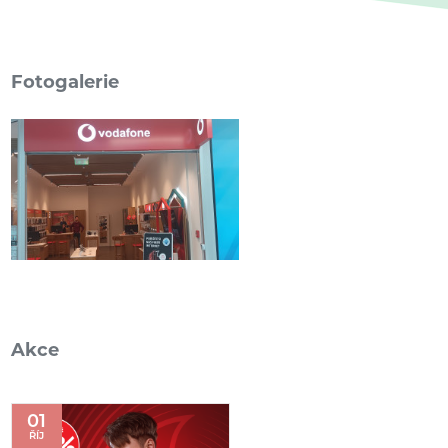
Fotogalerie
Akce
01
ŘÍJ