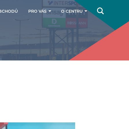
BCHODŮ
PRO VÁS
O CENTRU
Online magazín
Jak se k nám
dostanete
Dárkové poukazy
Kontakty
Parkování