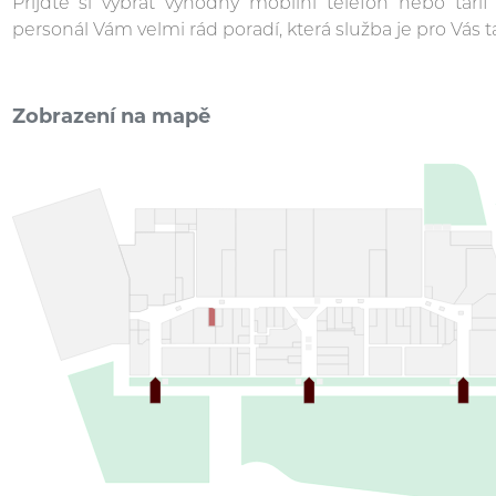
Přijďte si vybrat výhodný mobilní telefon nebo tari
personál Vám velmi rád poradí, která služba je pro Vás t
Zobrazení na mapě