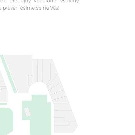
f do prodejny Vodafone. Vstřícný
a pravá. Těšíme se na Vás!