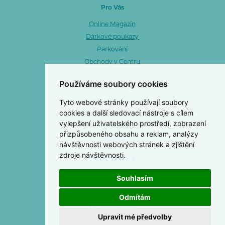
Pro Vás
Online Magazín
Dárkové poukazy
Parkování
Obchody v Centru
Používáme soubory cookies
O webu
Ochrana osobních údajů
Tyto webové stránky používají soubory
cookies a další sledovací nástroje s cílem
Prohlášení o přístupnosti
vylepšení uživatelského prostředí, zobrazení
Mapa webu
přizpůsobeného obsahu a reklam, analýzy
Cookies
návštěvnosti webových stránek a zjištění
zdroje návštěvnosti.
Centro Zlín a. s.
OC Centro Zlín
Souhlasím
3. května 1170
763 02 Zlín 4 - Malenovice
Odmítám
577 103 499
Upravit mé předvolby