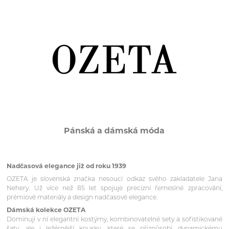
Pánská a dámská móda
Nadčasová elegance již od roku 1939
OZETA je slovenská značka nesoucí odkaz svého zakladatele Jana
Nehery. Už více než 85 let spojuje precizní řemeslné zpracování,
prémiové materiály a design nadčasové elegance.
Dámská kolekce OZETA
Dominují v ní elegantní kostýmy, kombinovatelné sety a sofistikované
šaty, ale i ležérnější kousky, které se přizpůsobí dynamickému