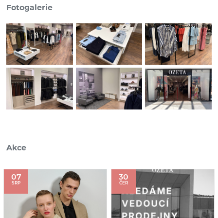
Fotogalerie
Akce
07
30
SRP
ČER