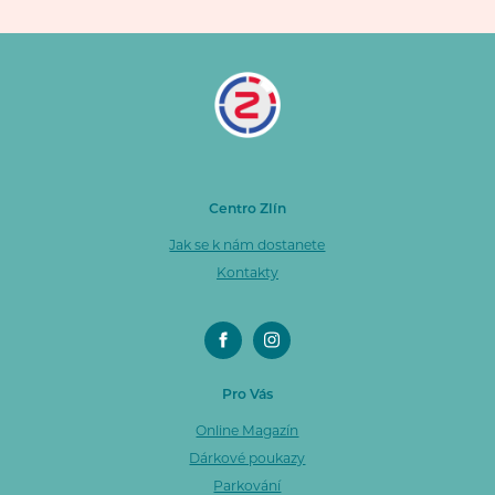
Centro Zlín
Jak se k nám dostanete
Kontakty
Pro Vás
Online Magazín
Dárkové poukazy
Parkování