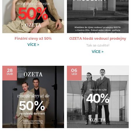
Finální slevy až 50%
OZETA hledá vedoucí prodejny
VÍCE >
Tak se ozvěte!
VÍCE >
28
06
DUB
LED