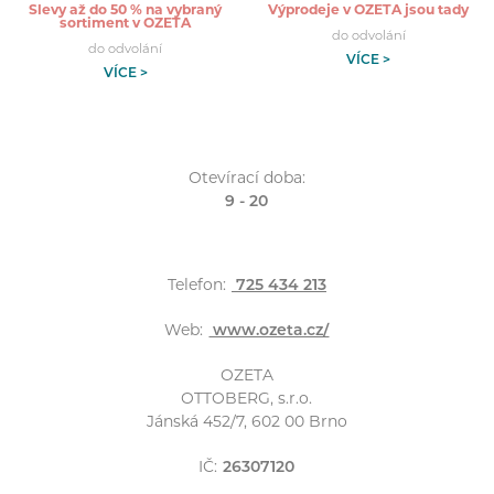
Slevy až do 50 % na vybraný
Výprodeje v OZETA jsou tady
sortiment v OZETA
do odvolání
do odvolání
VÍCE >
VÍCE >
Otevírací doba:
9 - 20
Telefon:
725 434 213
Web:
www.ozeta.cz/
OZETA
OTTOBERG, s.r.o.
Jánská 452/7, 602 00 Brno
IČ:
26307120