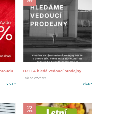
ČER
 proudu
OZETA hledá vedoucí prodejny
Tak se ozvěte!
VÍCE >
VÍCE >
22
ČER