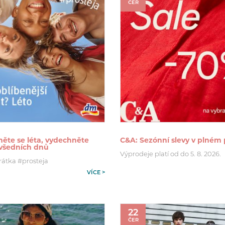
ČER
ěte se léta, vydechněte
C&A: Sezónní slevy v plném
 všedních dnů
Výprodeje platí od do 5. 8. 2026.
rátka #prosteja
VÍCE >
22
ČER