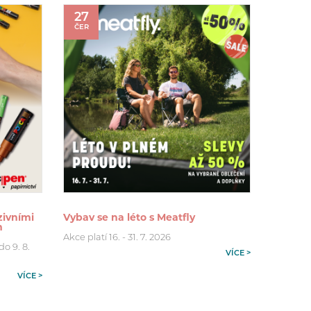
27
ČER
zivními
Vybav se na léto s Meatfly
m
Akce platí 16. - 31. 7. 2026
o 9. 8.
VÍCE >
VÍCE >