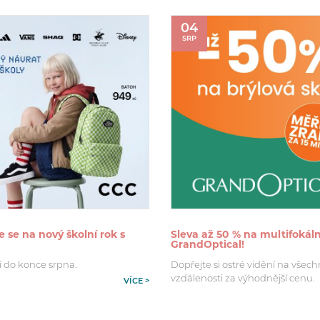
04
SRP
e se na nový školní rok s
Sleva až 50 % na multifokáln
GrandOptical!
í do konce srpna.
Dopřejte si ostré vidění na všec
vzdálenosti za výhodnější cenu.
VÍCE >