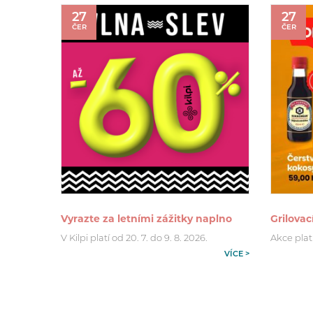
27
27
ČER
ČER
Vyrazte za letními zážitky naplno
Grilovac
V Kilpi platí od 20. 7. do 9. 8. 2026.
Akce platí
VÍCE >