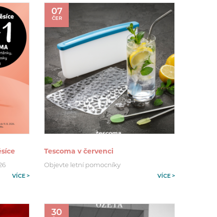
07
ČER
síce
Tescoma v červenci
026
Objevte letní pomocníky
VÍCE >
VÍCE >
30