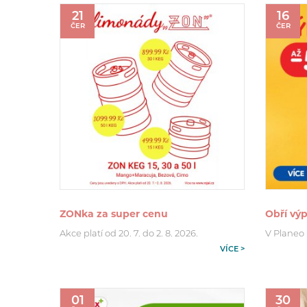
21
16
ČER
ČER
ZONka za super cenu
Obří výp
Akce platí od 20. 7. do 2. 8. 2026.
V Planeo p
VÍCE >
01
30