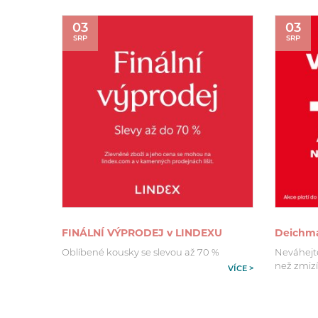
03
03
SRP
SRP
FINÁLNÍ VÝPRODEJ v LINDEXU
Deichman
Oblíbené kousky se slevou až 70 %
Neváhejte 
než zmizí
VÍCE >