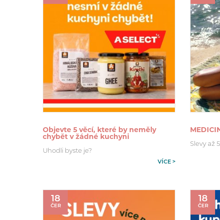
Objevte 5 věcí, které by neměly
MEDICI
chybět v žádné kuchyni
Slevy až 
Uhodli byste je?
VÍCE >
18
18
ČER
ČER