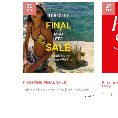
30
27
ČER
ČER
MEDICINE FINAL SALE
Finální
tady!
Vybrané kolekce nyní za ještě lepší ceny.
Akce plat
VÍCE >