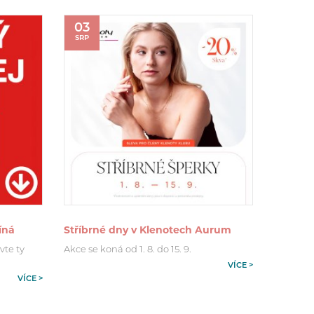
03
SRP
íná
Stříbrné dny v Klenotech Aurum
vte ty
Akce se koná od 1. 8. do 15. 9.
VÍCE >
VÍCE >