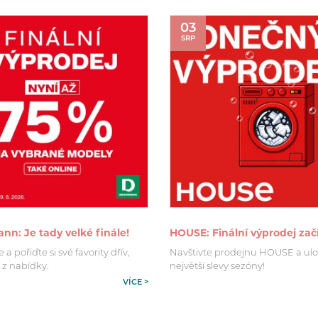
03
SRP
n: Je tady velké finále!
HOUSE: Finální výprodej zač
a pořiďte si své favority dřív,
Navštivte prodejnu HOUSE a ulo
 z nabídky.
největší slevy sezóny!
VÍCE >