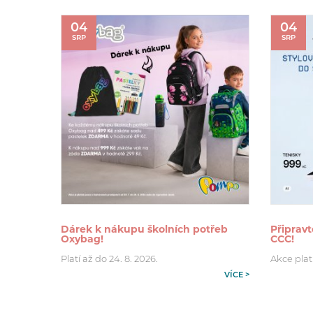
04
04
SRP
SRP
Dárek k nákupu školních potřeb
Připravt
Oxybag!
CCC!
Platí až do 24. 8. 2026.
Akce plat
VÍCE >