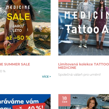
NE SUMMER SALE
Limitovaná kolekce TATTOO
MEDICINE
50 %
Společná vášeň pro umění!
VÍCE >
18
ČER