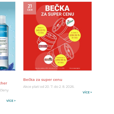
21
ČER
Bečka za super cenu
cher
Akce platí od 20. 7. do 2. 8. 2026.
 členy
VÍCE >
VÍCE >