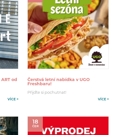
 ART od
Čerstvá letní nabídka v UGO
Freshbaru!
Přijďte si pochutnat!
VÍCE >
VÍCE >
18
ČER