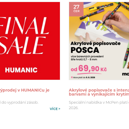
27
ČER
 výprodej v HUMANICu je
Akrylové popisovače s inten
barvami a vynikajícím krytí
í do vyprodání zásob.
Speciální nabídka v McPen platí d
2026.
VÍCE >