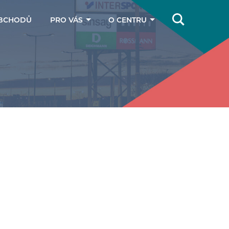
BCHODŮ
PRO VÁS
O CENTRU
Online magazín
Jak se k nám
dostanete
Dárkové poukazy
Kontakty
Parkování