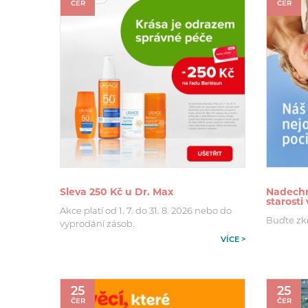
ČER
ČER
Sleva 250 Kč u Dr. Max
Nadechn
starosti
Akce platí od 1. 7. do 31. 8. 2026 nebo do
Buďte zk
vyprodání zásob.
VÍCE >
25
25
ČER
ČER