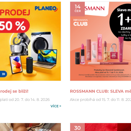
14
ČER
rodej se blíží!
ROSSMANN CLUB: SLEVA mě
latí od 20. 7. do 14. 8. 2026
Akce probíhá od 15. 7. do 11. 8. 2
VÍCE >
30