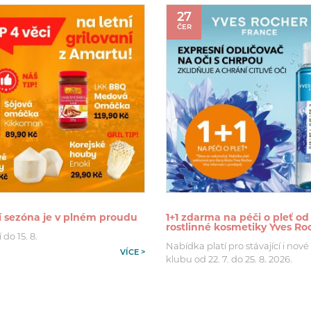
27
ČER
í sezóna je v plném proudu
1+1 zdarma na péči o pleť od
rostlinné kosmetiky Yves Ro
 do 15. 8.
Nabídka platí pro stávající i nové
VÍCE >
klubu od 22. 7. do 25. 8. 2026.