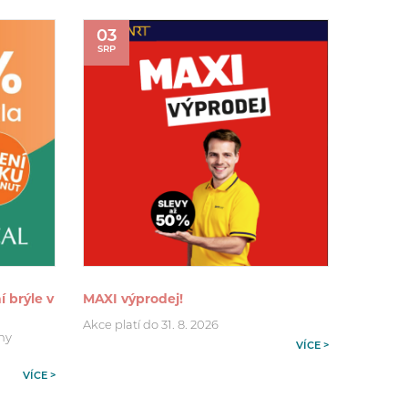
03
SRP
í brýle v
MAXI výprodej!
Akce platí do 31. 8. 2026
hny
VÍCE >
VÍCE >