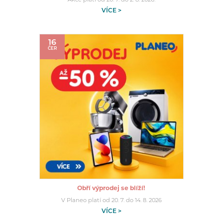
Akce platí od 20. 7. do 2. 8. 2026.
VÍCE >
16
ČER
Obří výprodej se blíží!
V Planeo platí od 20. 7. do 14. 8. 2026
VÍCE >