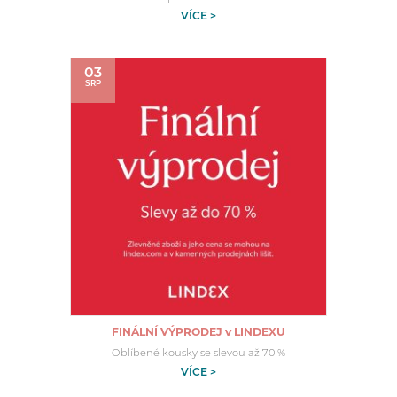
VÍCE >
03
SRP
FINÁLNÍ VÝPRODEJ v LINDEXU
Oblíbené kousky se slevou až 70 %
VÍCE >