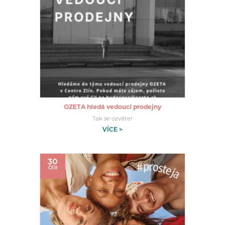
OZETA hledá vedoucí prodejny
Tak se ozvěte!
VÍCE >
30
ČER