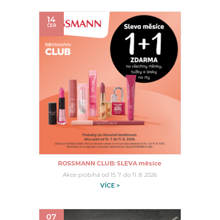
14
ČER
ROSSMANN CLUB: SLEVA měsíce
Akce probíhá od 15. 7. do 11. 8. 2026
VÍCE >
07