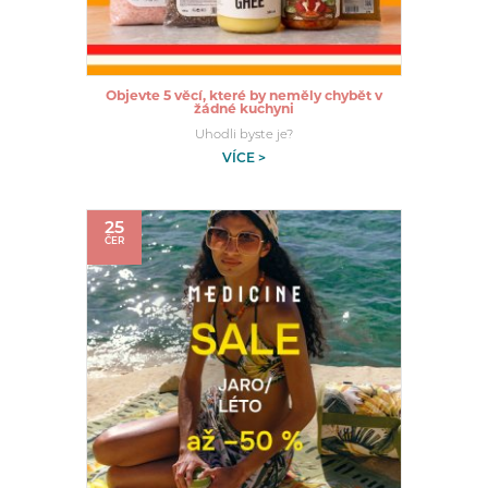
Objevte 5 věcí, které by neměly chybět v
žádné kuchyni
Uhodli byste je?
VÍCE >
25
ČER