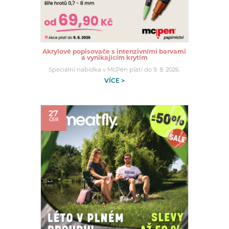
Akrylové popisovače s intenzivními barvami
a vynikajícím krytím
Speciální nabídka v McPen platí do 9. 8. 2026.
VÍCE >
27
ČER