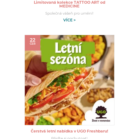
Limitovaná kolekce TATTOO ART od
MEDICINE
Společná vášeň pro umění!
VÍCE >
22
ČER
Čerstvá letní nabídka v UGO Freshbaru!
Přijďte si pochutnat!