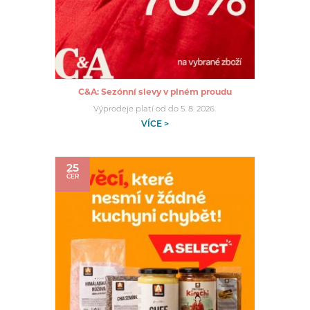
C&A: Sezónní slevy v plném proudu
Výprodeje platí od do 5. 8. 2026.
VÍCE >
25
ČER