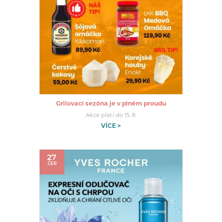
Grilovací sezóna je v plném proudu
Akce platí do 15. 8.
VÍCE >
27
ČER