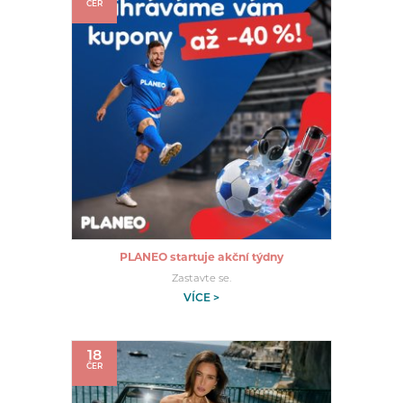
ČER
PLANEO startuje akční týdny
Zastavte se.
VÍCE >
18
ČER