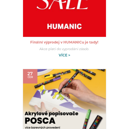
Finální výprodej v HUMANICu je tady!
Akce platí do vyprodání zásob.
VÍCE >
27
ČER