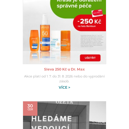
Sleva 250 Kč u Dr. Max
Akce platí od 1. 7. do 31. 8. 2026 nebo do vyprodání
zásob.
VÍCE >
30
ČER