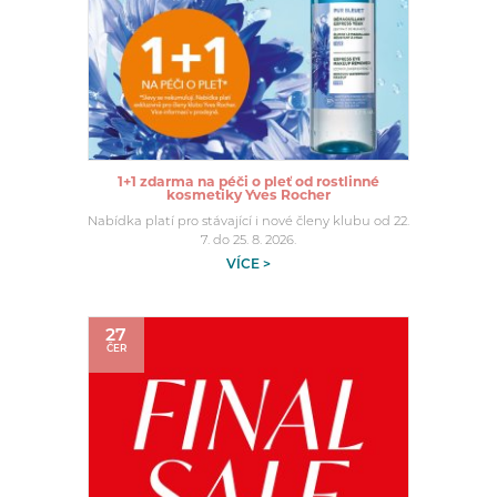
1+1 zdarma na péči o pleť od rostlinné
kosmetiky Yves Rocher
Nabídka platí pro stávající i nové členy klubu od 22.
7. do 25. 8. 2026.
VÍCE >
27
ČER