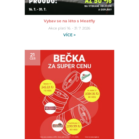
Vybav se na léto s Meatfly
Akce platí 16. - 31. 7. 2026
VÍCE >
21
ČER