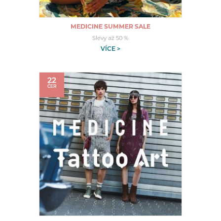
MEDICINE SUMMER SALE
Slevy až 50 %
VÍCE >
22
ČER