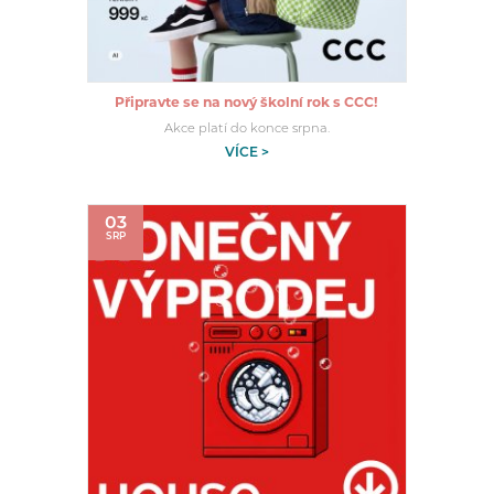
Připravte se na nový školní rok s CCC!
Akce platí do konce srpna.
VÍCE >
03
SRP