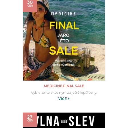
30
ČER
MEDICINE FINAL SALE
Vybrané kolekce nyní za ještě lepší ceny.
VÍCE >
27
ČER