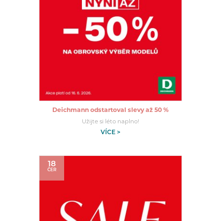
Deichmann odstartoval slevy až 50 %
Užijte si léto naplno!
VÍCE >
18
ČER