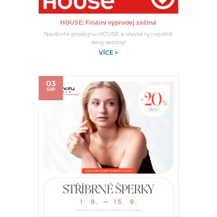
HOUSE: Finální výprodej začíná
Navštivte prodejnu HOUSE a ulovte ty největší
slevy sezóny!
VÍCE >
03
SRP