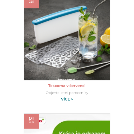
ČER
Tescoma v červenci
Objevte letní pomocníky
VÍCE >
01
ČER