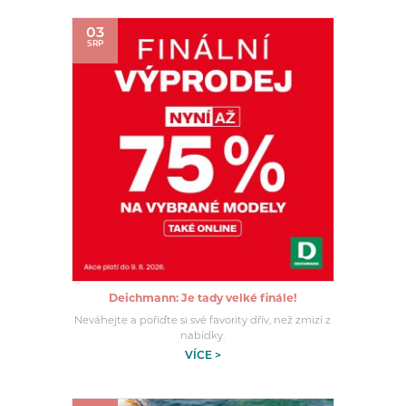
03
SRP
Deichmann: Je tady velké finále!
Neváhejte a pořiďte si své favority dřív, než zmizí z
nabídky.
VÍCE >