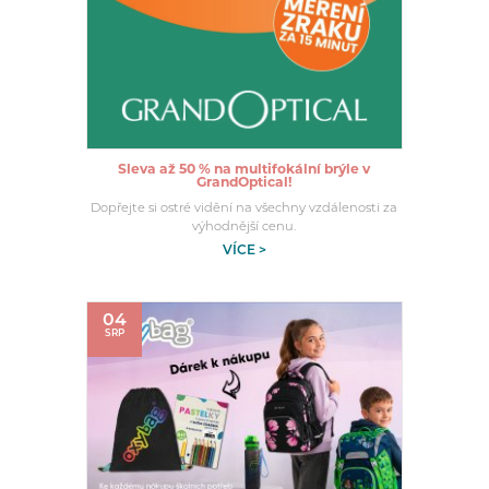
Sleva až 50 % na multifokální brýle v
GrandOptical!
Dopřejte si ostré vidění na všechny vzdálenosti za
výhodnější cenu.
VÍCE >
04
SRP