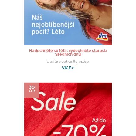
Nadechněte se léta, vydechněte starosti
všedních dnů
Buďte zkrátka #prosteja
VÍCE >
30
ČER