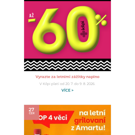
Vyrazte za letními zážitky naplno
V Kilpi platí od 20. 7. do 9. 8. 2026.
VÍCE >
27
ČER