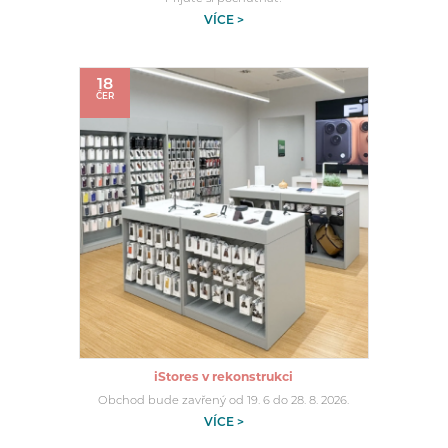
VÍCE >
18
ČER
iStores v rekonstrukci
Obchod bude zavřený od 19. 6 do 28. 8. 2026.
VÍCE >