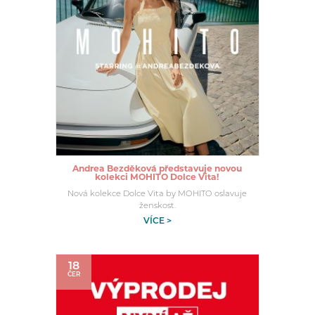
Andrea Bezděková představuje novou
kolekci MOHITO Dolce Vita!
Nová kolekce Dolce Vita by MOHITO oslavuje
ženskost.
VÍCE >
18
ČER