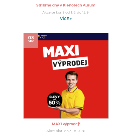
Stříbrné dny v Klenotech Aurum
Akce se koná od 1. 8. do 15. 9.
VÍCE >
03
SRP
MAXI výprodej!
Akce platí do 31. 8. 2026