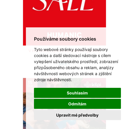
Používáme soubory cookies
Tyto webové stránky používají soubory
V HUMANICu právě začal letní výprodej
cookies a další sledovací nástroje s cílem
Přijďte si vybrat.
vylepšení uživatelského prostředí, zobrazení
VÍCE >
přizpůsobeného obsahu a reklam, analýzy
návštěvnosti webových stránek a zjištění
zdroje návštěvnosti.
15
ČER
Souhlasím
Odmítám
Upravit mé předvolby