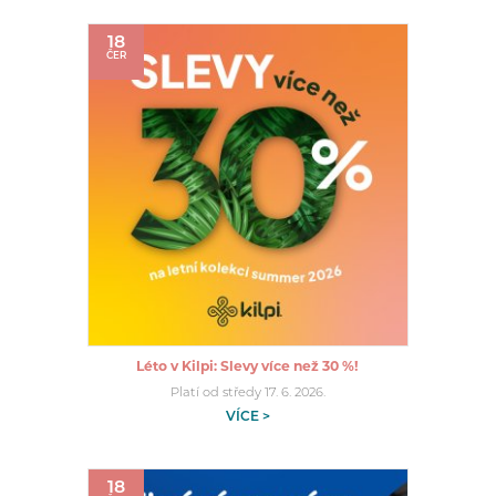
18
ČER
Léto v Kilpi: Slevy více než 30 %!
Platí od středy 17. 6. 2026.
VÍCE >
18