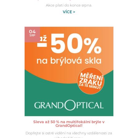
Akce platí do konce srpna.
VÍCE >
04
SRP
Sleva až 50 % na multifokální brýle v
GrandOptical!
Dopřejte si ostré vidění na všechny vzdálenosti za