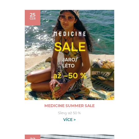
25
ČER
MEDICINE SUMMER SALE
Slevy až 50 %
VÍCE >