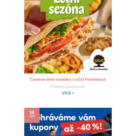
Čerstvá letní nabídka v UGO Freshbaru!
Přijďte si pochutnat!
VÍCE >
18
ČER