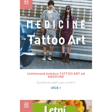
22
ČER
Limitovaná kolekce TATTOO ART od
MEDICINE
Společná vášeň pro umění!
VÍCE >
22
ČER