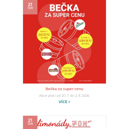
21
ČER
Bečka za super cenu
Akce platí od 20. 7. do 2. 8. 2026.
VÍCE >
21
ČER