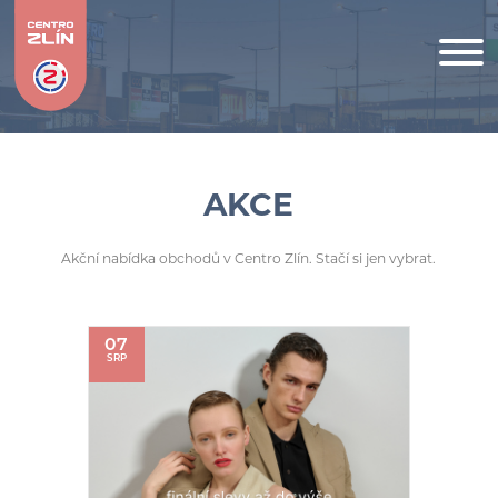
AKCE
Akční nabídka obchodů v Centro Zlín. Stačí si jen vybrat.
07
SRP