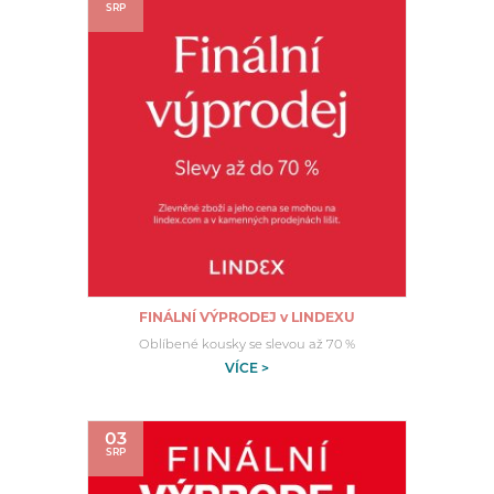
SRP
FINÁLNÍ VÝPRODEJ v LINDEXU
Oblíbené kousky se slevou až 70 %
VÍCE >
03
SRP