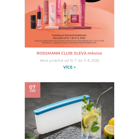
ROSSMANN CLUB: SLEVA měsíce
Akce probíhá od 15. 7. do 11. 8. 2026
VÍCE >
07
ČER