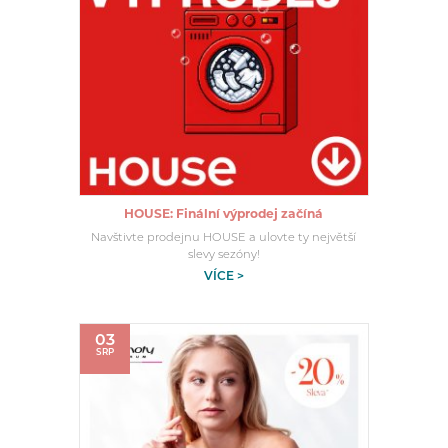
HOUSE: Finální výprodej začíná
Navštivte prodejnu HOUSE a ulovte ty největší
slevy sezóny!
VÍCE >
03
SRP