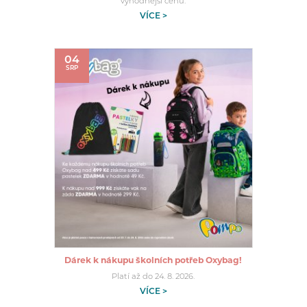
výhodnější cenu.
VÍCE >
04
SRP
Dárek k nákupu školních potřeb Oxybag!
Platí až do 24. 8. 2026.
VÍCE >