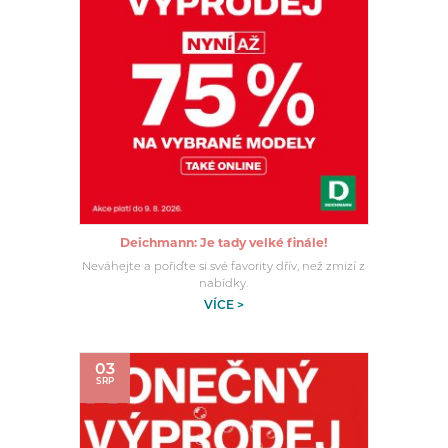
Deichmann: Je tady velké finále!
Neváhejte a pořiďte si své favority dřív, než zmizí z
nabídky.
VÍCE >
03
SRP