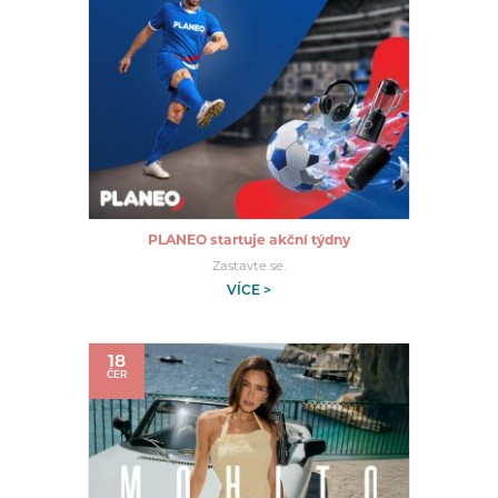
PLANEO startuje akční týdny
Zastavte se.
VÍCE >
18
ČER