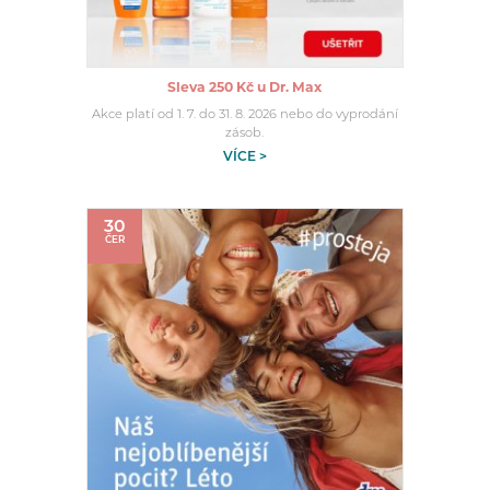
Sleva 250 Kč u Dr. Max
Akce platí od 1. 7. do 31. 8. 2026 nebo do vyprodání
zásob.
VÍCE >
30
ČER