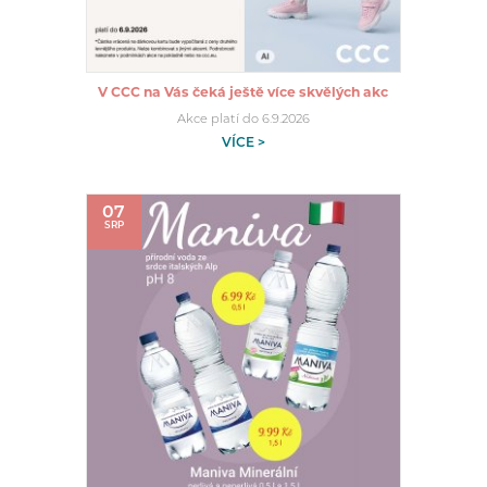
V CCC na Vás čeká ještě více skvělých akc
Akce platí do 6.9.2026
VÍCE >
07
SRP