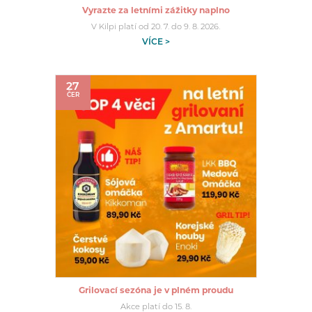
Vyrazte za letními zážitky naplno
V Kilpi platí od 20. 7. do 9. 8. 2026.
VÍCE >
27
ČER
Grilovací sezóna je v plném proudu
Akce platí do 15. 8.