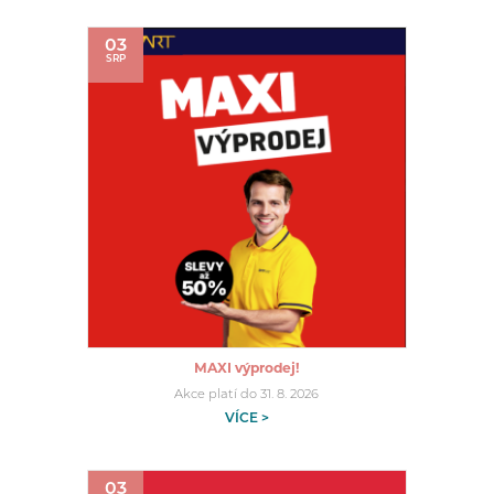
03
SRP
MAXI výprodej!
Akce platí do 31. 8. 2026
VÍCE >
03