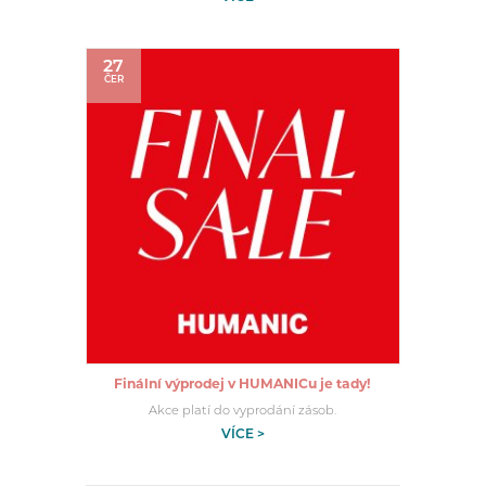
27
ČER
Finální výprodej v HUMANICu je tady!
Akce platí do vyprodání zásob.
VÍCE >