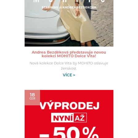
Andrea Bezděková představuje novou
kolekci MOHITO Dolce Vita!
Nová kolekce Dolce Vita by MOHITO oslavuje
ženskost.
VÍCE >
18
ČER