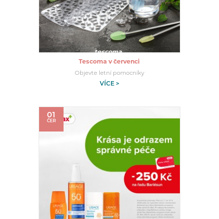
Tescoma v červenci
Objevte letní pomocníky
VÍCE >
01
ČER