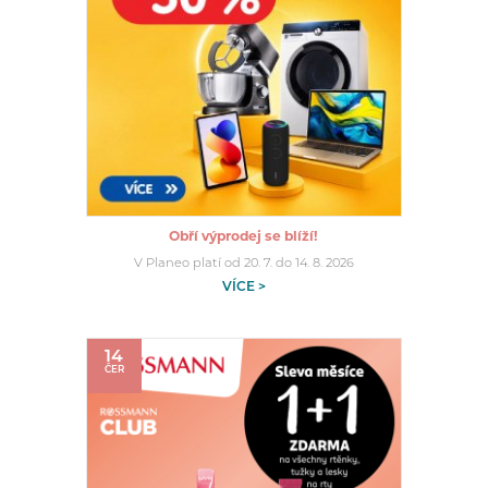
Obří výprodej se blíží!
V Planeo platí od 20. 7. do 14. 8. 2026
VÍCE >
14
ČER