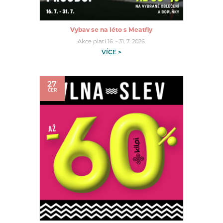
Vybav se na léto s Meatfly
Akce platí 16. - 31. 7. 2026
VÍCE >
27
ČER