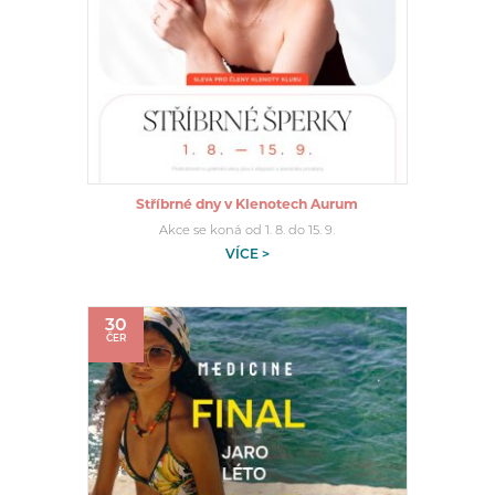
Stříbrné dny v Klenotech Aurum
Akce se koná od 1. 8. do 15. 9.
VÍCE >
30
ČER