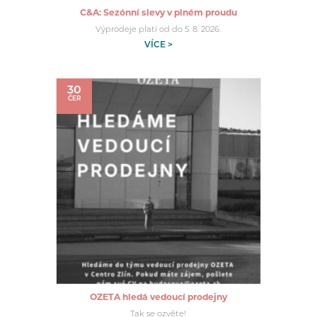
C&A: Sezónní slevy v plném proudu
Výprodeje platí od do 5. 8. 2026.
VÍCE >
30
ČER
OZETA hledá vedoucí prodejny
Tak se ozvěte!