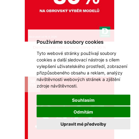
Používáme soubory cookies
Deichmann odstartoval slevy až 50 %
Tyto webové stránky používají soubory
Užijte si léto naplno!
cookies a další sledovací nástroje s cílem
VÍCE >
vylepšení uživatelského prostředí, zobrazení
přizpůsobeného obsahu a reklam, analýzy
návštěvnosti webových stránek a zjištění
18
zdroje návštěvnosti.
ČER
Souhlasím
Odmítám
Upravit mé předvolby