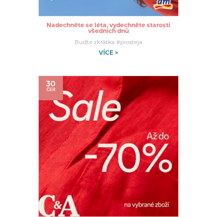
Nadechněte se léta, vydechněte starosti
všedních dnů
Buďte zkrátka #prosteja
VÍCE >
30
ČER