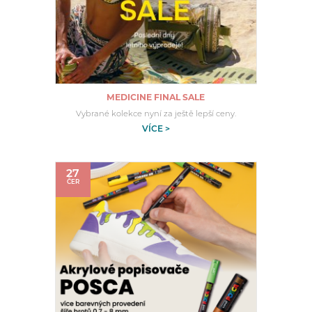
MEDICINE FINAL SALE
Vybrané kolekce nyní za ještě lepší ceny.
VÍCE >
27
ČER