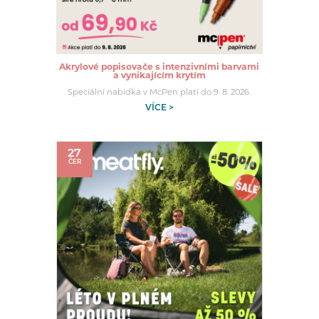
Akrylové popisovače s intenzivními barvami
a vynikajícím krytím
Speciální nabídka v McPen platí do 9. 8. 2026.
VÍCE >
27
ČER