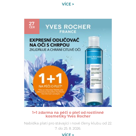
VÍCE >
27
ČER
1+1 zdarma na péči o pleť od rostlinné
kosmetiky Yves Rocher
Nabídka platí pro stávající i nové členy klubu od 22.
7. do 25. 8. 2026.
VÍCE >