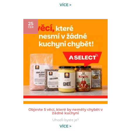
VÍCE >
25
ČER
Objevte 5 věcí, které by neměly chybět v
žádné kuchyni
Uhodli byste je?
VÍCE >