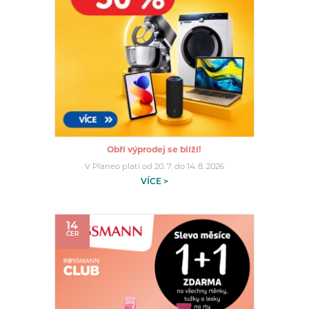
Obří výprodej se blíží!
V Planeo platí od 20. 7. do 14. 8. 2026
VÍCE >
14
ČER