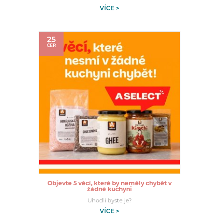
VÍCE >
25
ČER
Objevte 5 věcí, které by neměly chybět v
žádné kuchyni
Uhodli byste je?
VÍCE >