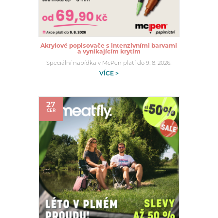
Akrylové popisovače s intenzivními barvami
a vynikajícím krytím
Speciální nabídka v McPen platí do 9. 8. 2026.
VÍCE >
27
ČER