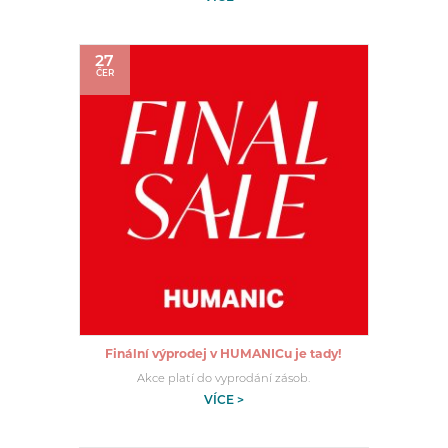
27
ČER
Finální výprodej v HUMANICu je tady!
Akce platí do vyprodání zásob.
VÍCE >