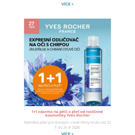
VÍCE >
27
ČER
1+1 zdarma na péči o pleť od rostlinné
kosmetiky Yves Rocher
Nabídka platí pro stávající i nové členy klubu od 22.
7. do 25. 8. 2026.
VÍCE >