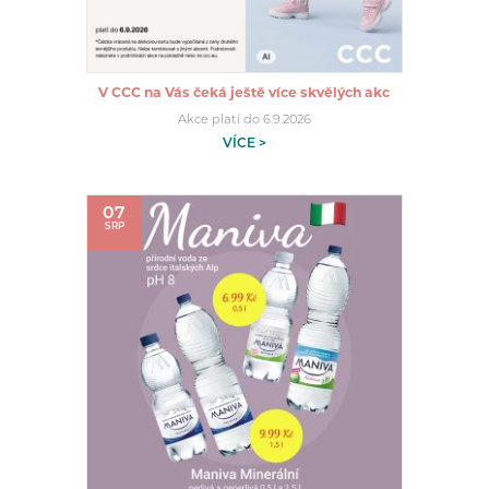
V CCC na Vás čeká ještě více skvělých akc
Akce platí do 6.9.2026
VÍCE >
07
SRP