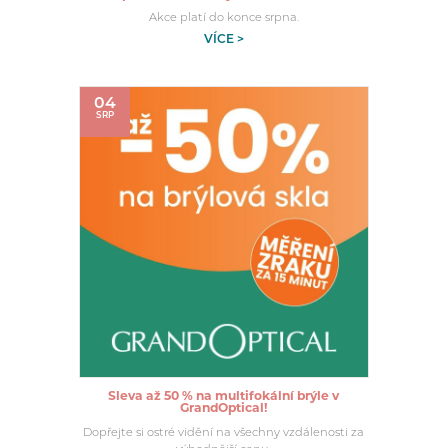
Akce platí do konce srpna.
VÍCE >
04
SRP
Sleva až 50 % na multifokální brýle v
GrandOptical!
Dopřejte si ostré vidění na všechny vzdálenosti za