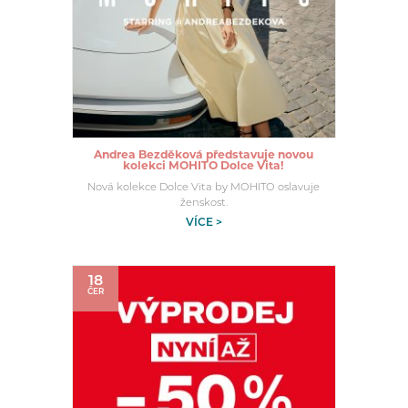
Andrea Bezděková představuje novou
kolekci MOHITO Dolce Vita!
Nová kolekce Dolce Vita by MOHITO oslavuje
ženskost.
VÍCE >
18
ČER