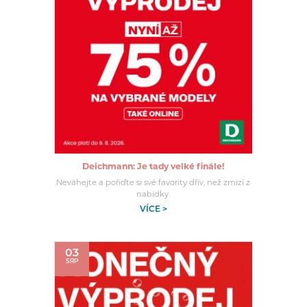
Deichmann: Je tady velké finále!
Neváhejte a pořiďte si své favority dřív, než zmizí z
nabídky.
VÍCE >
03
SRP