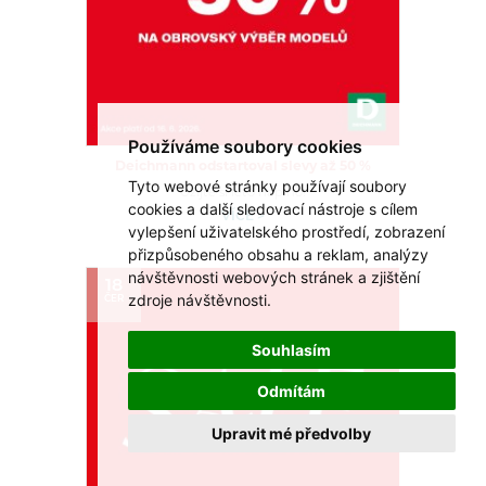
Používáme soubory cookies
Deichmann odstartoval slevy až 50 %
Tyto webové stránky používají soubory
Užijte si léto naplno!
cookies a další sledovací nástroje s cílem
VÍCE >
vylepšení uživatelského prostředí, zobrazení
přizpůsobeného obsahu a reklam, analýzy
návštěvnosti webových stránek a zjištění
18
zdroje návštěvnosti.
ČER
Souhlasím
Odmítám
Upravit mé předvolby