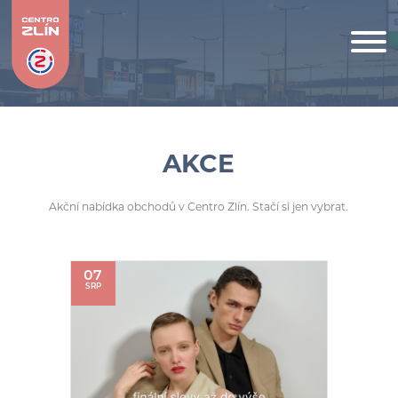
AKCE
Akční nabídka obchodů v Centro Zlín. Stačí si jen vybrat.
07
SRP