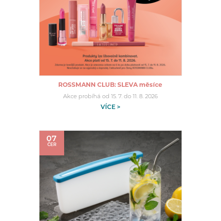
ROSSMANN CLUB: SLEVA měsíce
Akce probíhá od 15. 7. do 11. 8. 2026
VÍCE >
07
ČER