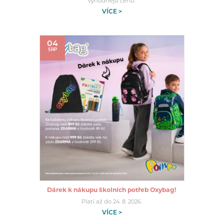
výhodnější cenu.
VÍCE >
04
SRP
Dárek k nákupu školních potřeb Oxybag!
Platí až do 24. 8. 2026.
VÍCE >