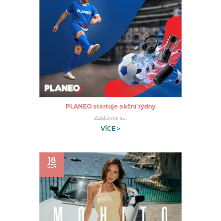
PLANEO startuje akční týdny
Zastavte se.
VÍCE >
18
ČER