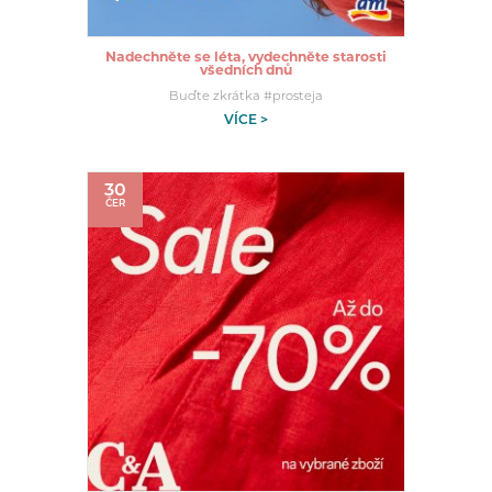
Nadechněte se léta, vydechněte starosti
všedních dnů
Buďte zkrátka #prosteja
VÍCE >
30
ČER