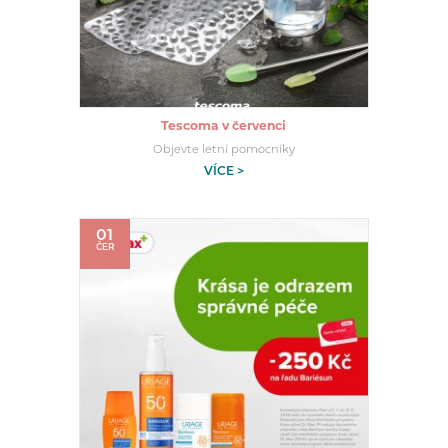
Tescoma v červenci
Objevte letní pomocníky
VÍCE >
01
ČER