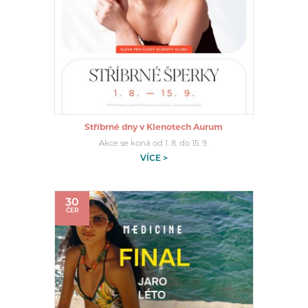
Stříbrné dny v Klenotech Aurum
Akce se koná od 1. 8. do 15. 9.
VÍCE >
30
ČER