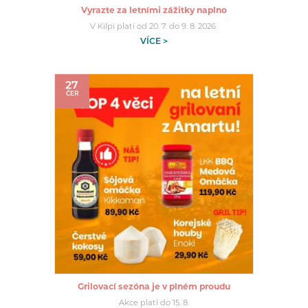
Vyrazte za letními zážitky naplno
V Kilpi platí od 20. 7. do 9. 8. 2026.
VÍCE >
27
ČER
Grilovací sezóna je v plném proudu
Akce platí do 15. 8.