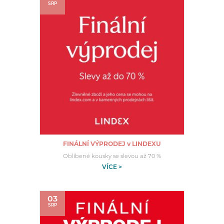
SRP
FINÁLNÍ VÝPRODEJ v LINDEXU
Oblíbené kousky se slevou až 70 %
VÍCE >
03
SRP