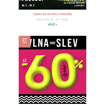
Vybav se na léto s Meatfly
Akce platí 16. - 31. 7. 2026
VÍCE >
27
ČER