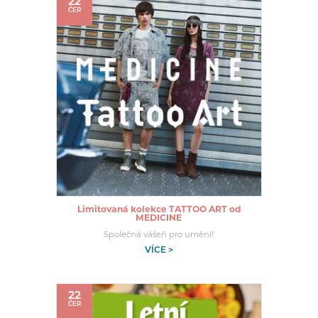
22
ČER
Limitovaná kolekce TATTOO ART od
MEDICINE
Společná vášeň pro umění!
VÍCE >
22
ČER