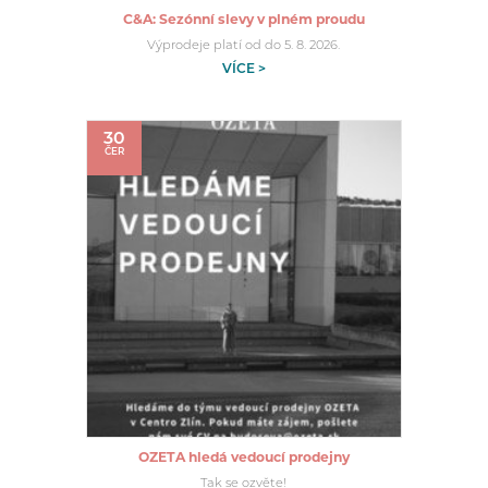
C&A: Sezónní slevy v plném proudu
Výprodeje platí od do 5. 8. 2026.
VÍCE >
30
ČER
OZETA hledá vedoucí prodejny
Tak se ozvěte!