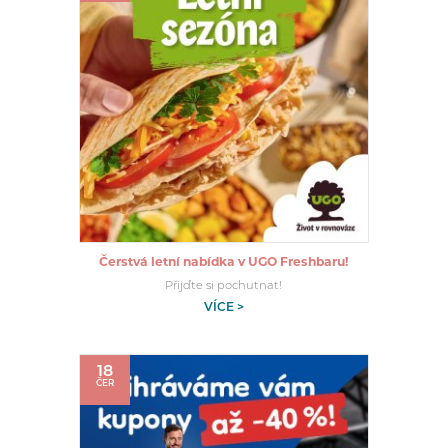
Čerstvá letní nabídka v UGO Freshbaru!
Přijďte si pochutnat!
VÍCE >
18
ČER