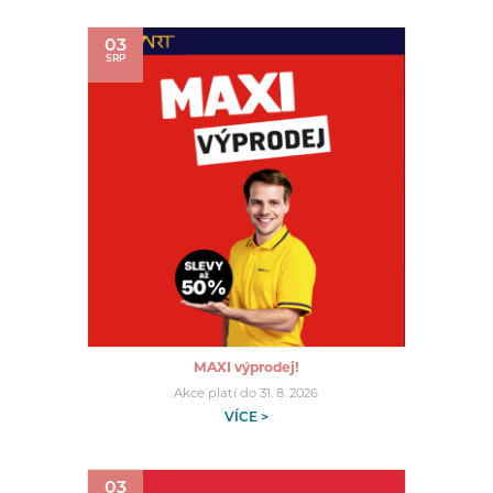
03
SRP
MAXI výprodej!
Akce platí do 31. 8. 2026
VÍCE >
03