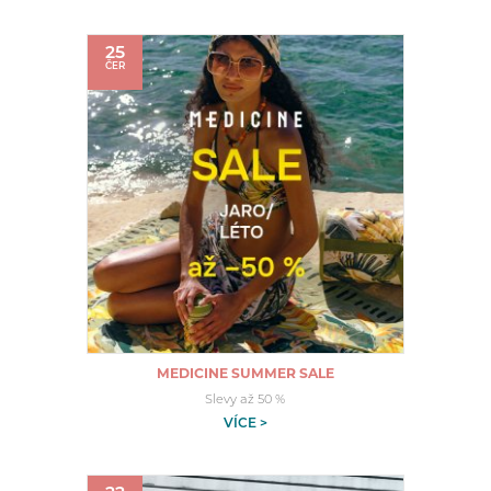
25
ČER
MEDICINE SUMMER SALE
Slevy až 50 %
VÍCE >