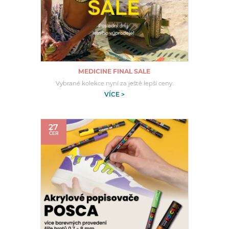
MEDICINE FINAL SALE
Vybrané kolekce nyní za ještě lepší ceny.
VÍCE >
27
ČER