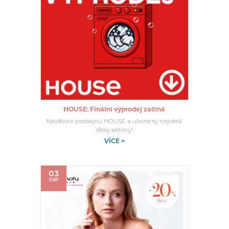
HOUSE: Finální výprodej začíná
Navštivte prodejnu HOUSE a ulovte ty největší
slevy sezóny!
VÍCE >
03
SRP