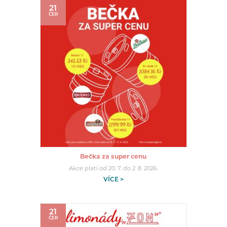
21
ČER
Bečka za super cenu
Akce platí od 20. 7. do 2. 8. 2026.
VÍCE >
21
ČER