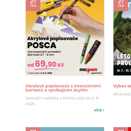
27
27
ČER
ČER
Akrylové popisovače s intenzivními
Vybav se
barvami a vynikajícím krytím
Akce platí 
Speciální nabídka v McPen platí do 9. 8.
2026.
VÍCE >