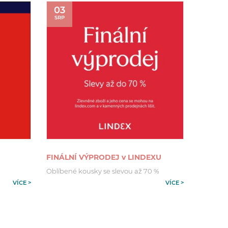
03
SRP
FINÁLNÍ VÝPRODEJ v LINDEXU
Oblíbené kousky se slevou až 70 %
VÍCE >
VÍCE >