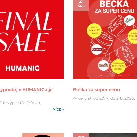
21
ČER
 výprodej v HUMANICu je
Bečka za super cenu
Akce platí od 20. 7. do 2. 8. 2026.
í do vyprodání zásob.
VÍCE >