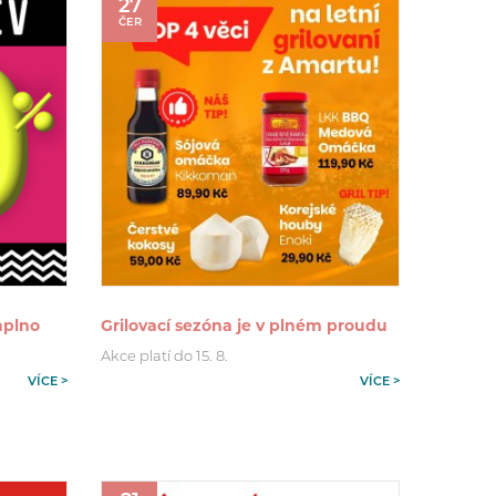
27
ČER
aplno
Grilovací sezóna je v plném proudu
.
Akce platí do 15. 8.
VÍCE >
VÍCE >