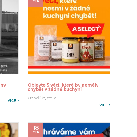
ČER
jny
Objevte 5 věcí, které by neměly
chybět v žádné kuchyni
Uhodli byste je?
VÍCE >
VÍCE >
18
ČER