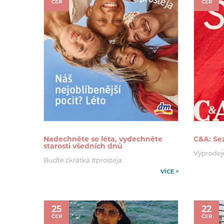
ČER
ČER
Nadechněte se léta, vydechněte
C&A: Se
starosti všedních dnů
Výprodeje 
Buďte zkrátka #prosteja
VÍCE >
25
22
ČER
ČER