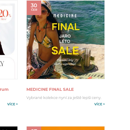
30
ČER
urum
MEDICINE FINAL SALE
Vybrané kolekce nyní za ještě lepší ceny.
VÍCE >
VÍCE >