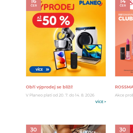
16
14
ČER
ČER
Obří výprodej se blíží!
ROSSMA
V Planeo platí od 20. 7. do 14. 8. 2026
Akce probí
VÍCE >
30
30