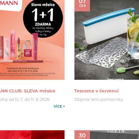
07
ČER
NN CLUB: SLEVA měsíce
Tescoma v červenci
há od 15. 7. do 11. 8. 2026
Objevte letní pomocníky
VÍCE >
30