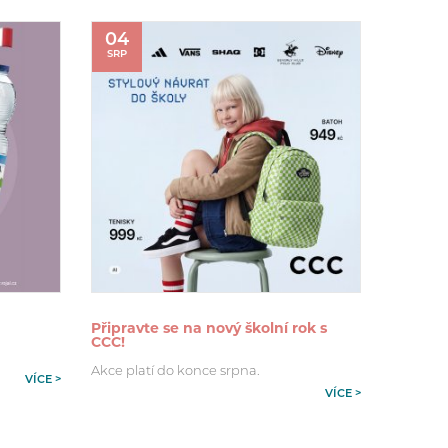
04
SRP
Připravte se na nový školní rok s
CCC!
Akce platí do konce srpna.
VÍCE >
VÍCE >