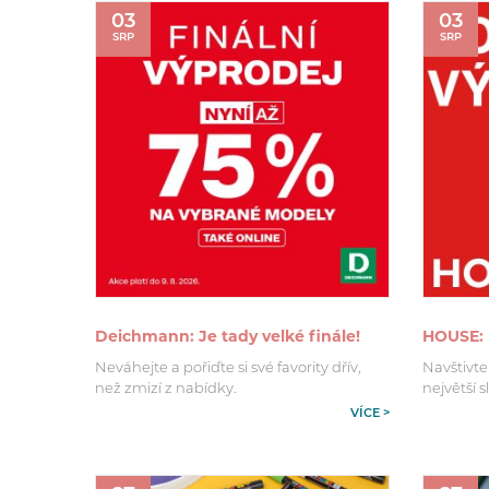
03
03
SRP
SRP
Deichmann: Je tady velké finále!
HOUSE: 
Neváhejte a pořiďte si své favority dřív,
Navštivte
než zmizí z nabídky.
největší s
VÍCE >