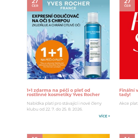
27
27
ČER
ČER
1+1 zdarma na péči o pleť od
Finální
rostlinné kosmetiky Yves Rocher
tady!
Nabídka platí pro stávající i nové členy
Akce plat
klubu od 22. 7. do 25. 8. 2026.
VÍCE >