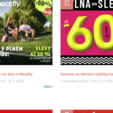
27
ČER
 na léto s Meatfly
Vyrazte za letními zážitky n
16. - 31. 7. 2026
V Kilpi platí od 20. 7. do 9. 8. 2026
VÍCE >