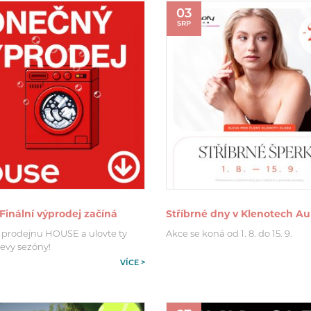
03
SRP
Finální výprodej začíná
Stříbrné dny v Klenotech A
 prodejnu HOUSE a ulovte ty
Akce se koná od 1. 8. do 15. 9.
levy sezóny!
VÍCE >