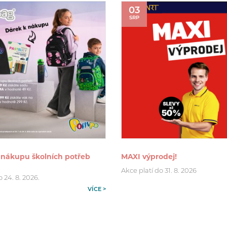
03
SRP
 nákupu školních potřeb
MAXI výprodej!
Akce platí do 31. 8. 2026
o 24. 8. 2026.
VÍCE >