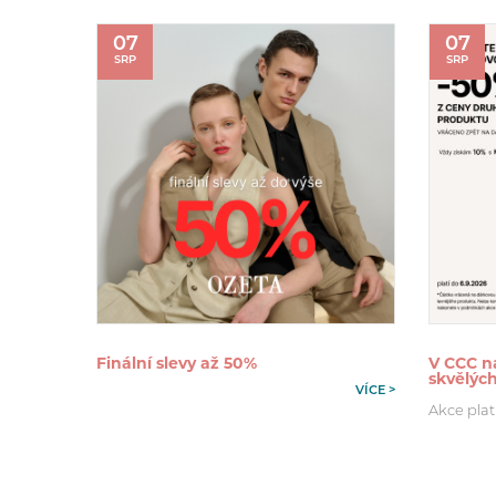
07
07
SRP
SRP
Finální slevy až 50%
V CCC na
skvělýc
VÍCE >
Akce plat