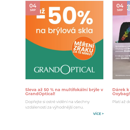
04
04
SRP
SRP
Sleva až 50 % na multifokální brýle v
Dárek k
GrandOptical!
Oxybag!
Dopřejte si ostré vidění na všechny
Platí až d
vzdálenosti za výhodnější cenu.
VÍCE >