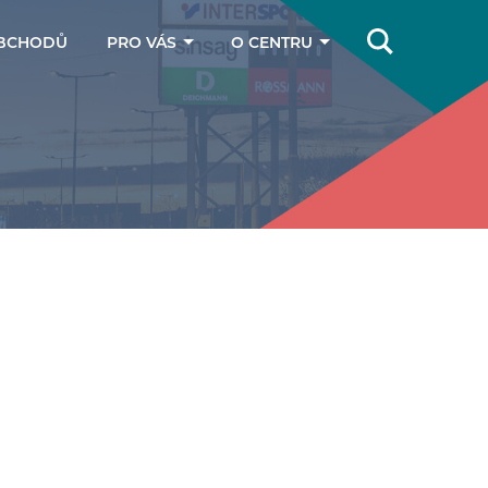
BCHODŮ
PRO VÁS
O CENTRU
Online magazín
Jak se k nám
dostanete
Dárkové poukazy
Kontakty
Parkování