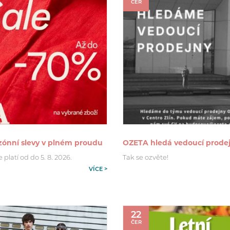
ČER
zónní slevy v plném proudu
OZETA hledá vedoucí prode
platí od do 5. 8. 2026.
Tak se ozvěte!
VÍCE >
22
ČER