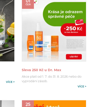
01
ČER
Sleva 250 Kč u Dr. Max
Akce platí od 1. 7. do 31. 8. 2026 nebo do
vyprodání zásob.
VÍCE >
VÍCE >
25