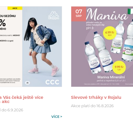
07
SRP
 Vás čeká ještě více
Slevové trháky v Rojalu
h akc
Akce platí do 16.8.2026
í do 6.9.2026
VÍCE >